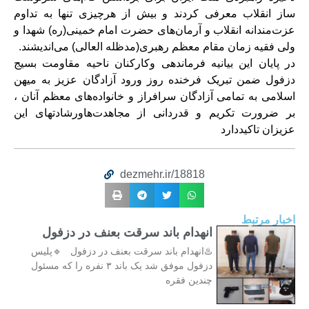
ساز انقلاب معرفی
کردند و بیش از هرچیزی تنها به تداوم
عزت‌مندانه انقلاب و آرمان‌های حضرت امام
خمینی(ره) شهدا و
ولی فقیه زمان مقام معظم رهبری(مدظله العالی) می‌اندیشند
.
در پایان این بیانیه فرماندهی وکارکنان ناحیه مقاومت بسیج
دزفول ضمن تبریک فرخنده روز ورود آزادگان عزیز به میهن
اسلامی به
تمامی آزادگان سرافراز و خانواده‌های معظم آنان ،
بر ضرورت تکریم و قدردانی
از مجاهدت‌هاورشادتهای این
عزیزان تاکیددارد
dezmehr.ir/18818
اخبار مرتبط
انهدام باند سرقت بعنف در دزفول
♨️انهدام باند سرقت بعنف در دزفول 🔹پلیس
دزفول موفق شد یک باند ۳ نفره را که مسئول
چندین فقره