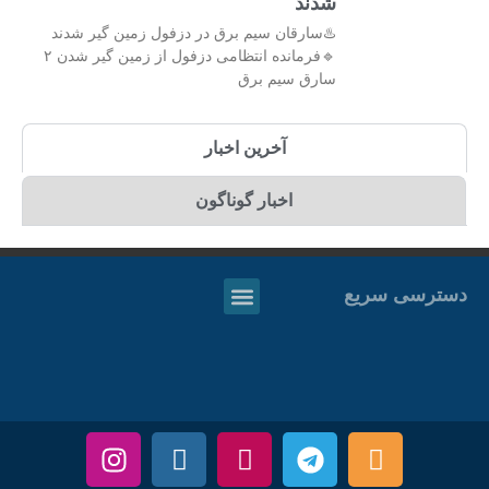
شدند
♨️سارقان سیم برق در دزفول زمین گیر شدند
🔹فرمانده انتظامی دزفول از زمین گیر شدن ۲
سارق سیم برق
آخرین اخبار
اخبار گوناگون
دسترسی سریع