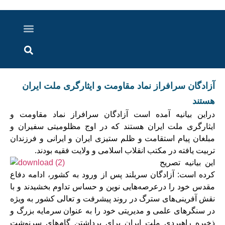
درباره ما
ارسال خبر
ارتباط با ما
پرونده ویژه
اخبار ایران و جهان
اخبار دزفول
گزارش های ویدویی
اخبار خوزستان
آزادگان سرافراز نماد مقاومت و ایثارگری ملت ایران
هستند
دراین بیانیه آمده است آزادگان سرافراز نماد مقاومت و
ایثارگری ملت
ایران هستند که در اوج مظلومیتی سفیران و
مبلغان پیام استقامت و ظلم ستیزی ایران و
ایرانی و فرزندان
تربیت یافته در مکتب انقلاب اسلامی و ولایت فقیه بودند
.
این بیانیه تصریح
کرده است: آزادگان سربلند پس از ورود به کشور، ادامه دفاع
مقدس
خود را درعرصه‌هایی نوین و حساس تداوم بخشیدند و با
نقش آفرینی‌های سترگ در روند
پیشرفت و تعالی کشور به ویژه
در سنگرهای علمی و مدیریتی خود را به عنوان سرمایه
بزرگ و
ذخیره‌ راهبردی ملت ایران برای برداشتن گام‌های سرنوشت