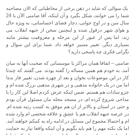
یک سوالی که شاید در ذهن برخی از مخاطبانی که الان مصاحبه
شما را می خوانند، شکل بگیرد و آن اینکه، آقا ضامنی الآن با 24
سال سن و در اوج جوانی، دچار فضای احساساتی، به ویژه حال
و هوای شهر دزفول شده و اینچنین سخن از جبهه انقلاب می
زند، اما پس از عبور از این مرحله و معروفیت بیشتر مانند
بسیاری دیگر، تغییر مسیر خواهد داد. شما برای این سوال و
نگرانی فکری چه پاسخی دارید؟
ضامنی – اتفاقا همان مراکز یا موسساتی که صحبت آنها به میان
آمد، به خودم هم همین مساله را گفته بودند. می گفتند که چندتا
کار در این موضوعات بخوان و بعد از چهره شدن، تغییر فاز بده!
اما من در یک خانواده مذهبی و در شهری مذهبی بزرگ شده ام و
جزو سادات هم هستم. ضمن اینکه عرض کردم اصلا این کار را با
مداحی شروع کرده ام، در مسجد محله مان مسئول قرآن بودم
و حتی در استان و بالاتر از ان هم موفق به کسب رتبه شده ام.
در عرصه جبهه انقلاب هم با عشق و علاقه شخصی ام وارد شده
ام و احتمالا مجموع این مسایل در ادامه راه به کمکم خواهند آمد.
اما یک نکته مهم را هم باید بگویم و آن اینکه واقعا نیاز به حمایت