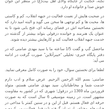
نکته، حکایت از جایگاه والای اهل بیت(ع) در منظر این جوان
خوش صدا و خانواده او دارد.
در صحبت هایش از نعمت فعالیت در جبهه انقلاب، کم و کاستی
ها، محبت ها و کم توجهی ها سخن می گوید و البته امید دارد که
نخستین مصاحبه اش در فضای رسانه ای، فتح بابی شود تا به
عنوان یک هنرمند و خواننده دزفولی بتواند بیشتر از گذشته در
خدمت جبهه انقلاب فعالیت کند و کارهایش بیشتر دیده شوند.
ماحصل گپ و گفت 1/5 ساعته ما با سید مهدی ضامنی که در
دفتر پایگاه خبری- تحلیلی “خیبرآنلاین” صورت گرفت در ادامه
می آید:
لطفا برای نخستین سوال، خود را به صورت کامل معرفی نمایید.
ضامنی: بسم الله الرحمن الرحیم. عرض سلام و ادب دارم
خدمت شما و مخاطبانتان. سید مهدی ضامنی هستم، متولد
فروردین ماه 1369 در دزفول؛ شهری که در کشور به مقاومت
مشهور است. در زمینه موسیقی 6 سال است که به صورت
حرفه ای فعال هستم. قبل از این و در سنین کمتر با مداحی در
هیات های مختلفی از تهران گرفته تا دزفول فعالیت می کردم و