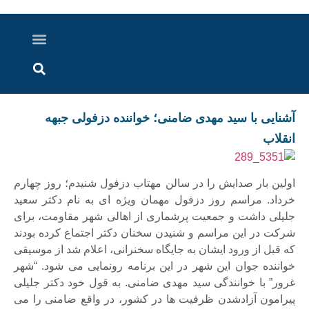
درباره ما
ارسال خبر
ارتباط با ما
پرونده ویژه
اخبار ایران و جهان
اخبار دزفول
گزارش های ویدویی
اخبار خوزستان
آشنایی با سید مهدی ضامنی؛ خواننده دزفولی جبهه
انقلاب
اولین بار صدایش را در سالن مهتاب دزفول شنیدم؛ روز چهارم
خرداد. مراسم روز دزفول مهمان ویژه ای به نام دکتر سعید
جلیلی داشت و جمعیت پرشماری از اهالی شهر مقاومت، برای
شرکت در این مراسم و شنیدن سخنان دکتر اجتماع کرده بودند
که قبل از ورود ایشان به جایگاه سخنرانی، اعلام شد از موسیقی
خواننده جوان این شهر در این برنامه رونمایی می شود. “شهر
غرور” با خوانندگی سید مهدی ضامنی. به قول خود دکتر جلیلی
پیرامون آزادشدن ظرفیت ها در کشور، در واقع ضامنی را می