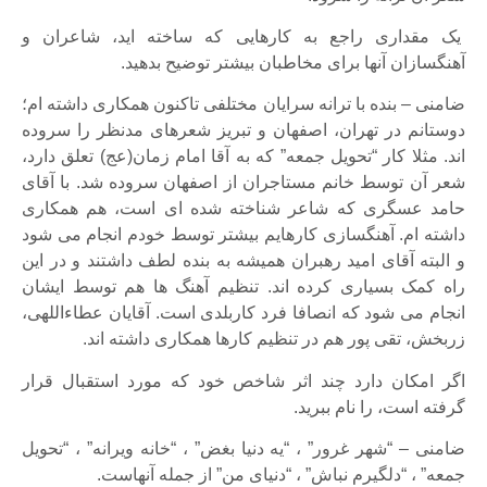
یک مقداری راجع به کارهایی که ساخته اید، شاعران و
آهنگسازان آنها برای مخاطبان بیشتر توضیح بدهید.
ضامنی – بنده با ترانه سرایان مختلفی تاکنون همکاری داشته ام؛
دوستانم در تهران، اصفهان و تبریز شعرهای مدنظر را سروده
اند. مثلا کار “تحویل جمعه” که به آقا امام زمان(عج) تعلق دارد،
شعر آن توسط خانم مستاجران از اصفهان سروده شد. با آقای
حامد عسگری که شاعر شناخته شده ای است، هم همکاری
داشته ام. آهنگسازی کارهایم بیشتر توسط خودم انجام می شود
و البته آقای امید رهبران همیشه به بنده لطف داشتند و در این
راه کمک بسیاری کرده اند. تنظیم آهنگ ها هم توسط ایشان
انجام می شود که انصافا فرد کاربلدی است. آقایان عطاءاللهی،
زربخش، تقی پور هم در تنظیم کارها همکاری داشته اند.
اگر امکان دارد چند اثر شاخص خود که مورد استقبال قرار
گرفته است، را نام ببرید.
ضامنی – “شهر غرور” ، “یه دنیا بغض” ، “خانه ویرانه” ، “تحویل
جمعه” ، “دلگیرم نباش” ، “دنیای من” از جمله آنهاست.