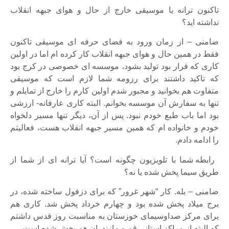
تاکنون ترانه یا موسیقی خارج از حال و هوای جبهه انقلاب
نداشته اید؟
ضامنی – از زمان ورود به فضای حرفه ای موسیقی تاکنون
فقط در همین حال و هوای جبهه انقلاب کار کرده ام اما در اولین
کاری که قرار بود تولید بشود، موسسه ای خصوصی در کرج بود
که تاکید داشتند برای رزومه شما لازم است که موسیقی
متفاوت هم بخوانید و مجبور شدم اولین کارم را خارج از تمایلم و
تنها به سفارش آن موسسه بخوانم. البته کاری عارفانه- ارزشی
بود اما باب طبع خودم نبود. پس از آن، دیگر تنها مسیر دلخواه
خودم و خانواده ام که همین مسیر جبهه انقلاب هست، فعالیتم
را ادامه دادم.
رابطه شما با تلویزیون چگونه است؟ آیا ترانه ای از شما از
طریق سیما پخش شده یا نه؟
ضامنی – بله. کار “شهر غرور” که برای دزفول ساخته شده، در
برج میلاد پخش شده بود و چهارم خرداد پخش شد. کاری هم
برای مرکز صداوسیمای خوزستان به مناسبت روز قدس داشتم
که البته از مراکز استانی قم و مازندران هم پخش شده است.