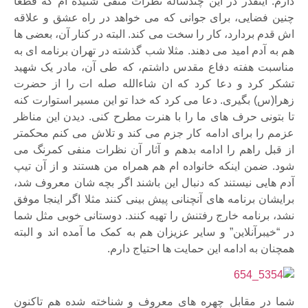
دارم. اینقدر در این چندساله نظرات منفی شنیده ام که قطعا
چنین فضایی، برای جوانی که می خواهد در راه عشق و علاقه
اش قدم بردارد، کار را سخت می کند. البته در کنار آن، بعضی ها
هم به آدم امید می دهند. مثلا شب گذشته در تهران برنامه ای به
مناسبت هفته دفاع مقدس داشتم، که طی آن، مادر یک شهید
تشکر کرد و دعا کرد که ان شاءالله صله ات را از حضرت
زهرا(س) بگیری. دعا می کرد که خدا تو این مسیر استوارت کنه
تا بتونی حرف های ما را با هنرت مطرح کنی. دیدن این مناظر
عزمم را برای ادامه کار جزم می کند و تلاش می کنم محکمتر
از قبل راهم را ادامه بدهم و آثار آن نظرات منفی کمرنگ می
شود. ضمن اینکه خانواده ام هم همراه من هستند و از آن تیپ
آدم هایی نیستند که دنبال این باشند اگر بچه شان معروف شد،
برایشان برنامه های آنچنانی پیش بینی کنند مثلا اگر اینجا موفق
نشد، برنامه خارج رفتنش را تهیه کنند. دوستانی خوبی مثل شما
در “خیبرآنلاین” و سایر عزیزان هم به کمک ما آمده اند و البته
همچنان به ادامه این حمایت ها احتیاج دارم.
شما در مقابل چهره های معروف و شناخته شده هم تاکنون