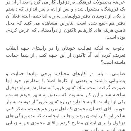
عرضه محصولات فرهنگی در دزفول کار می کردم؛ بعد از آن در
یک فروشگاه مشغول شدم و پس از ان، با پس اندازی که داشتم
با یکی از دوستان دفتر هواپیمایی به راه انداختیم. البته فعلا آن
دفتر هم جمع شده است. بنابراین مشاهده می کنید که محل
تامین هزینه های کارهایم تاکنون از درآمدهایی که عرض کردم،
بوده است.
باتوجه به اینکه فعالیت خودتان را در راستای جبهه انقلاب
تعریف کرده اید، آیا تاکنون از این جبهه کسی از شما حمایت
داشته است؟
ضامنی – بله. در کارهای مختلف، برخی نهادها حمایت و
پشتیبانی داشتند و بعضی از کارها اصلا با سفارش خود آنها
صورت گرفته است. مثلا، “شهر غرور” به سفارش سپاه دزفول
ساخته شد و این کار متفاوت که متعلق به شهر خودم هست،
یکی از آنهاست. البته جا دارد درباره “شهر غرور” از دوست بسیار
خوبم، آقای احسان محمدی که اهل تبریز هم هست، تشکر کنم.
شاعر این کار، ایشان بودند و جالب اینجاست که بنده ویژگی های
دزفول را برای ایشان مطرح کردم و آقای محمدی هم به زیبایی
شعر آن ترانه را سرود.