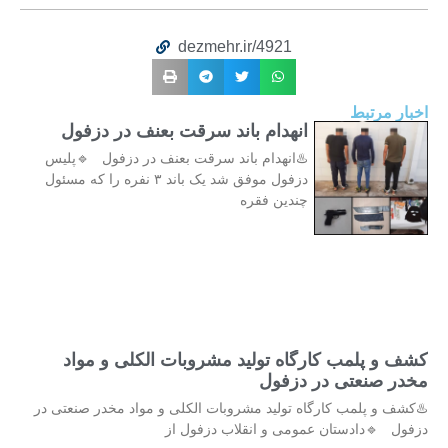
dezmehr.ir/4921
اخبار مرتبط
انهدام باند سرقت بعنف در دزفول
♨️انهدام باند سرقت بعنف در دزفول 🔹پلیس
دزفول موفق شد یک باند ۳ نفره را که مسئول
چندین فقره
کشف و پلمب کارگاه تولید مشروبات الکلی و مواد
مخدر صنعتی در دزفول
♨️کشف و پلمب کارگاه تولید مشروبات الکلی و مواد مخدر صنعتی در
دزفول 🔹دادستان عمومی و انقلاب دزفول از