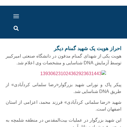
درباره ما
ارسال خبر
ارتباط با ما
پرونده ویژه
اخبار ایران و جهان
اخبار دزفول
گزارش های ویدویی
اخبار خوزستان
احراز هویت یک شهید گمنام دیگر
هویت یکی از شهدای گمنام مدفون در دانشگاه صنعتی امیرکبیر
توسط آزمایش DNA شناسایی و مشخصات وی اعلام شد.
پیکر پاک و نورانی شهید بزرگوار«رضا سلمانی کردآبادی» از
طریق DNA شناسایی شد.
شهید «رضا سلمانی کردآبادی» فرزند محمد، اعزامی از استان
اصفهان است.
این شهید بزرگوار در عملیات بیت‌المقدس در منطقه شلمچه به
درجه رفیع شهادت نائل آمد.