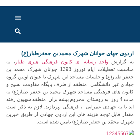
درباره ما
ارسال خبر
ارتباط با ما
پرونده ویژه
اخبار ایران و جهان
اخبار دزفول
گزارش های ویدویی
اخبار خوزستان
اردوی جهای جوانان شهرک محمدبن جعفرطیار(ع)
به گزارش
واحد رسانه ای کانون فرهنگی هنری طیار
، به
مناسبت تعطیلات ایام نوروز 1393 جوانان شهرک محمد بن
جعفر طیار(ع) و جلسات مساجد این شهرک با عنوان اولین گروه
جهادی غیر دانشگاهی منطقه از طرف پایگاه مقاومت بسیج و
کانون های فرهنگی مساجد شهرک محمد بن جعفر طیار(ع) به
مدت 4 روز به روستای محروم بیشه بزان منطقه شهیون رفته
اند تا به جهادی عمرانی ، فرهنگی بپردازند. لازم به ذکر است
مقدار قابل توجه هزینه های این اردوی جهادی از طریق خیرین
شهرک محمّد بن جعفر طیار(ع) تامین شده است.