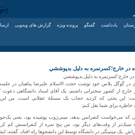
زستان
یادداشت
گفتگو
پرونده ویژه
گزارش های ویدویی
ارسا
اه در خارج؛كسرنمره به دليل بدپوششي
 در خارج؛كسرنمره به دليل بدپوششي
ی در گوگل پلاس خود نوشت حجت الاسلام علیرضا پناهیان در جلسه‌
ر خارج از کشور سخنرانی داشتم، یک آقای استاد دانشگاهی دعوت ک
ت: این بحثی که کردید حجاب یک مسئلۀ عقلانی است، من این 
خاطره برای شما نقل کنم:
ی که می‌خواست کنفرانس بدهد، مینی‌ژوب پوشیده بود، یعنی یک‌جو
 سبک‌تر از وقت‌های دیگر بود، من پنج نمره از کنفرانسش کم کرد
اش. یک میتینگی در دانشگاه توسط این دانشجوها راه افتاد، گفتند: ای