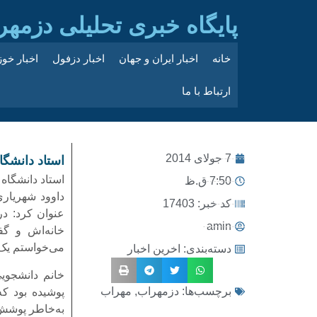
پایگاه خبری تحلیلی دزمهر
خانه
اخبار ایران و جهان
اخبار دزفول
اخبار خو
ارتباط با ما
7 جولای 2014
استاد دانشگ
استاد دانشگاه
7:50 ق.ظ
داوود شهریار
کد خبر: 17403
عنوان کرد: د
amin
خانه‌اش و گف
می‌خواستم یک 
دسته‌بندی:
اخرین اخبار
خانم دانشجوی
برچسب‌ها:
دزمهراب
,
مهراب
پوشیده بود که
به‌خاطر پوشش‌