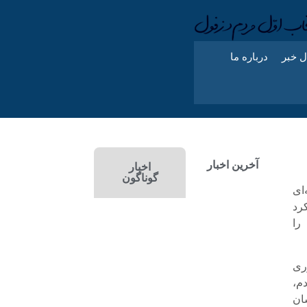
ل خبر
درباره ما
آخرین اخبار
اخبار
گوناگون
ای
رد
را
ری
م،
شان