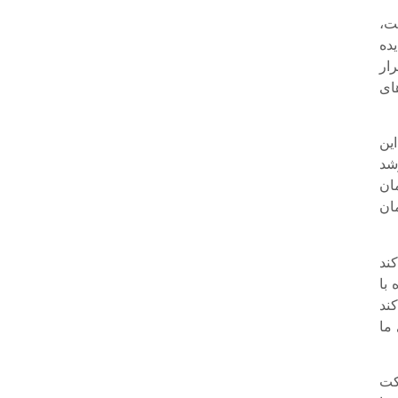
ت،
ده
ار
ت‌های
ین
شد
قف 50 میلیون تومان
 300 میلیون تومان
کند
 با
 کند
ما
ز تصریح کرد: از این تعداد 6 شرکت