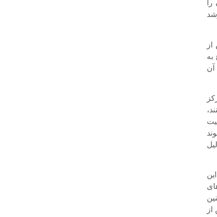
 را
شد
از
ن کرد: از این تعداد 28 طرح به
رم آن
کز
ند،
یت
ند
یل
ین
ای
ین
از