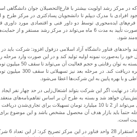
ن‌که در مرکز رشد اولویت بیشتر با فارغ‌التحصیلان جوان دانشگاهی اس
جود افرادی با مدرک دیپلم تا دانشجویان پسادکتری در مرکز طرح و ای
د؛ فرم‌های ایده‌محوری توسط دو داور فنی و اقتصادی مورد داوری قر
می‌گیرد و در صورت تأیید به مدت 6 ماه می‌تواند در مرکز رشد مستقر و از حمای
‌مند شود.
 واحدهای فناور دانشگاه آزاد اسلامی دزفول افزود: شرکت باید در ا
ود را به‌صورت نمونه اولیه تولید کند و در این صورت وارد مرحله ر
خواهد شد که بسته به توان رقابتی و حجم فعالیت آن می‌تواند تا س
تسهیلات کم‌بهره دریافت کند. در مرحله بعد نیز تسهیلاتی تا سقف
ی و با بهره پایین به این شرکت‌ها اعطا می‌شود.
د: در نهایت اگر این شرکت بتواند اشتغال‌زایی در حد چهار نفر ایجاد 
نش‌بنیان خواهد شد و بسته به طرح آن بر اساس تفاهم‌نامه‌های منعقده
بانک‌های عامل می‌تواند از 2 تا 10 میلیارد تومان تسهیلات برای تجاری‌شدن دریافت
حله حتماَ باید بازار هدف آن محصول مشخص باشد و این موضوع برای 
میت است.
وی با اشاره به استقرار 28 واحد فناور در این مرک