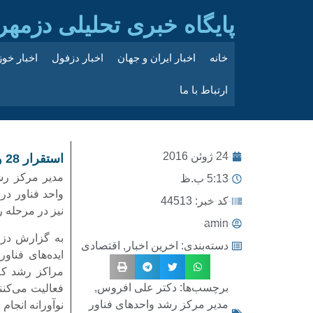
پایگاه خبری تحلیلی دزمهر
خانه
اخبار ایران و جهان
اخبار دزفول
اخبار خو
ارتباط با ما
24 ژوئن 2016
استقرار 28 واحد فناور در مرکز رشد فناوری دزفول
5:13 ب.ظ
کد خبر: 44513
نیز در مرحله 
amin
به گزارش دزم
دسته‌بندی:
اخرین اخبار
,
اقتصادی
ایده‌های فناو
مراکز رشد که 
برچسب‌ها:
دکتر علی افروس
,
فعالیت می‌کنن
مدیر مرکز رشد واحدهای فناور
نوآورانه انجام 