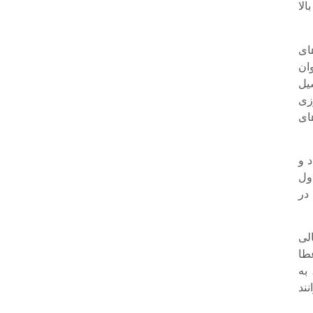
الا
ای
ان
یل
اورزی
های
 و
ول
در
لی
طا
 به
ند