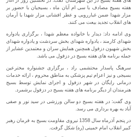
های هفته بسیج در این شهرستان گفت: در نخستین روز از آغاز
هفته بسیج مصادف با سی ام آبان ماه ، بسیجیان با حضور بر
مزار شهدا ضمن غبارروبی و عطر افشانی مزار شهدا با آرمان
های انقلاب تجدید بیعت می کنند.
وی ادامه داد: دیدار با خانواده معظم شهدا ، برگزاری یادواره
شهدای کارمند ، یادواره شهدای بخش سردشت و یادواره شهدای
بخش شهیون دزفول همچنین همایش سران و معتمدین عشایر از
جمله برنامه های هفته بسیج در دزفول می باشد.
سرهنگ پاسدار محتشمی راد ، برگزاری جشنواره مخترعین
بسیجی و نیز اعزام تیم پزشکی به مناطق محروم ، ارائه خدمات
درمانی رایگان در شهر دزفول و اجرای نمایش توسط بسیج
هنرمندان از دیگر برنامه های هفته بسیج در دزفول برشمرد.
وی گفت: در هفته بسیج دو سالن ورزشی در سید نور و صفی
آباد به بهره برداری می رسد.
در پنجم آذرماه سال 1358 نیروی مقاومت بسیج به فرمان رهبر
کبیر انقلاب امام خمینی (ره) شکل گرفت.