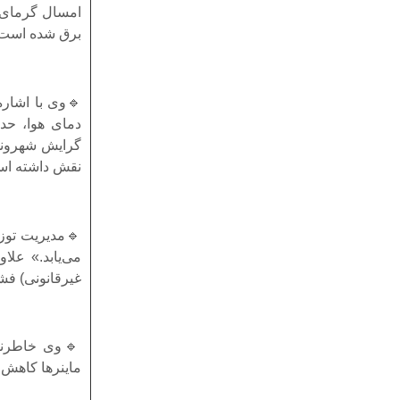
امسال گرمای 
برق شده است.
🔹وی با اشاره
گرایش شهروندا
نقش داشته اس
می‌یابد.» علا
غیرقانونی) فش
ماینرها کاهش