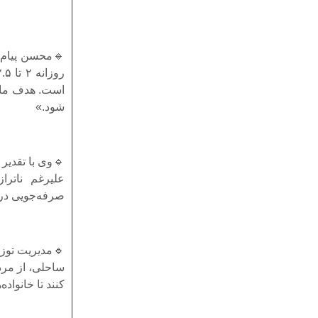
🔹محسن پیام‌ف
شود.»
🔹وی با تقدیر
علیرغم ناترا
صرفه‌جویی در 
🔹مدیریت توزی
ساحلی، از مرد
کنند تا خانواد