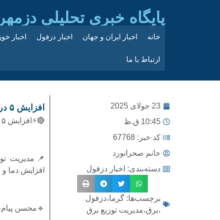
پایگاه خبری تحلیلی دزمهر
خانه
اخبار ایران و جهان
اخبار دزفول
اخبار خو
ارتباط با ما
23 جولای 2025
افزایش ۵ درصدی مصرف برق در دزفول به دلیل گرمای زودرس
🔴⚡افزایش ۵ درصدی مصرف برق در دزفول به دلیل گرمای زودرس
10:45 ق.ظ
کد خبر: 67768
خانم صحرانورد
📌مدیریت تو
دسته‌بندی:
اخبار دزفول
افزایش دما و رشد ۵ درصدی مصرف برق در این شه
برچسب‌ها:
گرما،دزفول
🔹محسن پیام‌ف
،برق،مدیریت توزیع برق