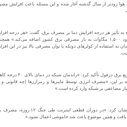
هوا زودتر از سال گذشته آغاز شده و این مسئله باعث افزایش مص
 به تأثیر هر درجه افزایش دما بر مصرف برق، گفت: «هر درجه افزا
دمای هوا، حدود ۱,۵۰۰ مگاوات به بار مصرفی برق کشور اضافه می‌کند.» همچن
ن به استفاده از کولرهای دوتکه با توان مصرفی بالا نیز در این افزا
ت.
🔹مدیریت توزیع برق دزفول تأکید کرد: «راندمان شبکه در دمای
وه بر این، «مصرف انرژی توسط ماینرها و رمزارزها (چه قانونی و 
ار مضاعفی بر شبکه وارد کرده است.»
🔹وی خاطرنشان کرد: «در دوران قطعی اینترنت طی جنگ ۱۲ روزه
 یافت و همین موضوع باعث شد خاموشی اعمال نشود.»