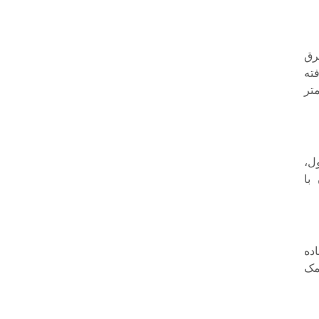
رق
ت کاهش یافته
متر
ل،
با
ده
مک