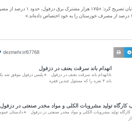
ایان تصریح کرد: «۱۷۵ هزار مشترک برق دزفول، حدود ۱ درصد از مصرف
dezmehr.ir/67768
انهدام باند سرقت بعنف در دزفول
️انهدام باند سرقت بعنف در دزفول 🔹پلیس دزفول موفق شد یک
باند ۳ نفره را که مسئول چندین فقره
کشف و پلمب کارگاه تولید مشروبات الکلی و مواد مخدر صنع
کشف و پلمب کارگاه تولید مشروبات الکلی و مواد مخدر صنعتی در دزفول 
و 