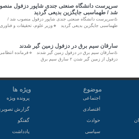
سرپرست دانشگاه صنعتی جندی شاپور دزفول منصو
شد / طهماسبی جایگزین بدیعی گردید
♨️سرپرست دانشگاه صنعتی جندی شاپور دزفول منصوب شد /
طهماسبی جایگزین بدیعی گردید 🔸وزیر علوم، تحقیقات و فناوری 
سارقان سیم برق در دزفول زمین گیر شدند
♨️سارقان سیم برق در دزفول زمین گیر شدند 🔹فرمانده انتظامی
دزفول از زمین گیر شدن ۲ سارق سیم برق
موضوع
ویژه ها
اجتماعی
پرونده ویژه
اقتصادی
گزارش تصویر
ان
حوادث
گفتگو
سیاسی
یادداشت