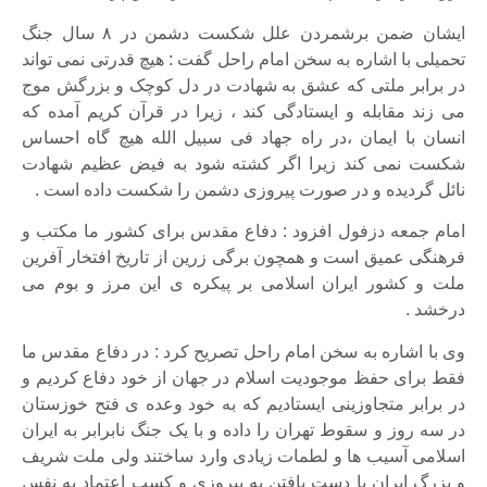
ایشان ضمن برشمردن علل شکست دشمن در ۸ سال جنگ
تحمیلی با اشاره به سخن امام راحل گفت : هیچ قدرتی نمی تواند
در برابر ملتی که عشق به شهادت در دل کوچک و بزرگش موج
می زند مقابله و ایستادگی کند ، زیرا در قرآن کریم آمده که
انسان با ایمان ،در راه جهاد فی سبیل الله هیچ گاه احساس
شکست نمی کند زیرا اگر کشته شود به فیض عظیم شهادت
نائل گردیده و در صورت پیروزی دشمن را شکست داده است .
امام جمعه دزفول افزود : دفاع مقدس برای کشور ما مکتب و
فرهنگی عمیق است و همچون برگی زرین از تاریخ افتخار آفرین
ملت و کشور ایران اسلامی بر پیکره ی این مرز و بوم می
درخشد .
وی با اشاره به سخن امام راحل تصریح کرد : در دفاع مقدس ما
فقط برای حفظ موجودیت اسلام در جهان از خود دفاع کردیم و
در برابر متجاوزینی ایستادیم که به خود وعده ی فتح خوزستان
در سه روز و سقوط تهران را داده و با یک جنگ نابرابر به ایران
اسلامی آسیب ها و لطمات زیادی وارد ساختند ولی ملت شریف
و بزرگ ایران با دست یافتن به پیروزی و کسب اعتماد به نفس