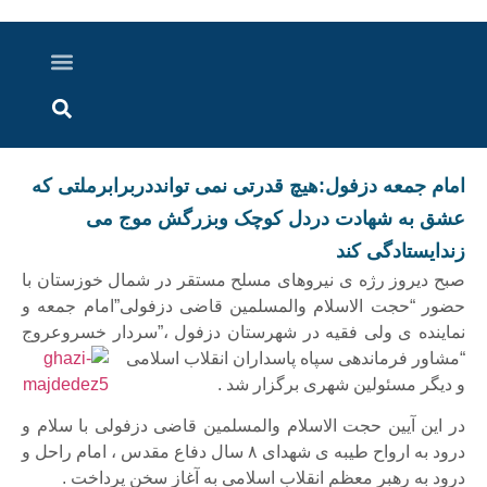
درباره ما
ارسال خبر
ارتباط با ما
پرونده ویژه
اخبار ایران و جهان
اخبار دزفول
گزارش های ویدویی
اخبار خوزستان
امام جمعه دزفول:هیچ قدرتی نمی توانددربرابرملتی که
عشق به شهادت دردل کوچک وبزرگش موج می
زندایستادگی کند
صبح دیروز رژه ی نیروهای مسلح مستقر در شمال خوزستان با
حضور “حجت الاسلام والمسلمین قاضی دزفولی”امام جمعه و
نماینده ی ولی فقیه در شهرستان دزفول ،”سردار خسروعروج
“مشاور
فرماندهی سپاه پاسداران انقلاب اسلامی
و دیگر مسئولین شهری برگزار شد .
در این آیین حجت الاسلام والمسلمین قاضی دزفولی با سلام و
درود به ارواح طیبه ی شهدای ۸ سال دفاع مقدس ، امام راحل و
درود به رهبر معظم انقلاب اسلامی به آغاز سخن پرداخت .