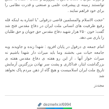
توانستند زمینه ی پیشرفت علمی و صنعتی و قدرت نظامی را
برای خود فراهم نمایند .
“حجت الاسلام والمسلمین قاضی دزفولی “با اشاره به اینکه قله
رفیع ظرفیت های انسانی ملت ایران در دفاع مقدس فتح شد
گفت: خون ۲۵۰ هزار شهید دفاع مقدس حق جویان و حق طلبان
را یاری می دهد.
امام جمعه ی دزفول در پایان افزود : شهدا زنده و جاویدند وبه
جامعه حیات می بخشند وما باید میراث دار شهدا باشیم نه
میراث خوار آنها ، از این رو هفته ی دفاع مقدس هفته ی
بزرگداشت ایثار، فداکاری و پشت سر نهادن بزرگترین آزمایش
تاریخ ملت ایران اسلامیست و هیچ گاه از ذهن مردم پاک نخواهد
شد
مجددز
dezmehr.ir/6994