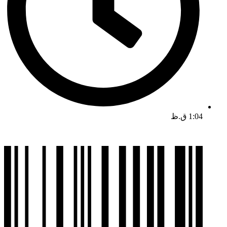
1:04 ق.ظ