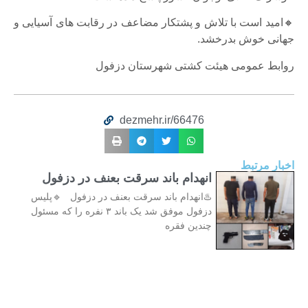
🔸امید است با تلاش و پشتکار مضاعف در رقابت های آسیایی و
جهانی خوش بدرخشد.
روابط عمومی هیئت کشتی شهرستان دزفول
dezmehr.ir/66476
اخبار مرتبط
انهدام باند سرقت بعنف در دزفول
♨️انهدام باند سرقت بعنف در دزفول 🔹پلیس
دزفول موفق شد یک باند ۳ نفره را که مسئول
چندین فقره