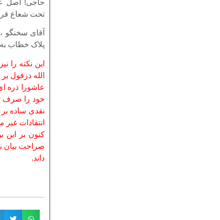
حاجی! اصل عمل
تحت شعاع قرار 
آقای سخنگو ، 
پلاک خطاب به د
این نکته را ن
الله دزفول بر
عاشورا ذره ای 
خود را صرف تر
نقدی ساده بر 
انتقادات غیر م
کنون بر این ب
صراحت بیان نما
داند.