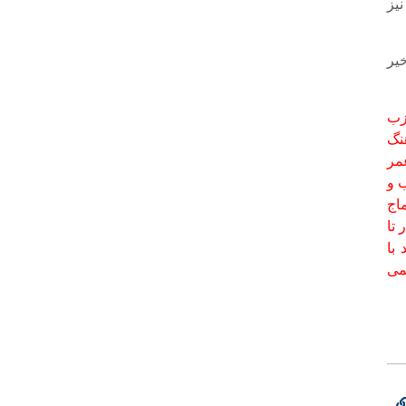
یز
یر
زب
نگ
عمر
 و
اج
 تا
با
نمی