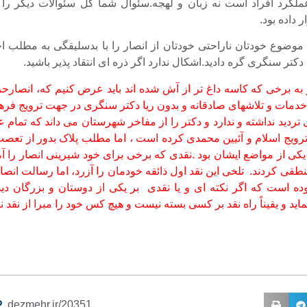
کرد افراد است نه زبان و لهجه.سئوال شما کل سئوالات دیگر را ن
داده بود.
موضوع خودتان ناراحتی خودتان از انصار را با بدسلیقگی به مطلب اخ
کتر سنگری گره دادید.اشکال ندارد اگر ذره ای انتقاد پذیر باشید.
یز به برخی که کاسه داغ تر از آش شده اند باید عرض کنیم که، انصارح
 خدمات و تلاشهای صادقانه و بدون ریا دکتر سنگری در جهت ترویج فره
تردید نداشته و ندارد و دکتر را از مفاخر شهرستان می داند که تمام 
ویج اسلام و آئیین محمدی کرده است ، اما مطلب پلاک بدور از تعصب
یکی از مواضع ایشان بود .نقدی که برخی برای خود شیرینی انصار را آم
نطقی کردند. تلخی این نقد اول ذائقه خودمان را آزرد، اما رسالت انصار
وده است که اگر نکته ای و یا نقدی بر یکی از دوستان و بزرگان دید 
ید و یقیناً راه نقد بر کسی بسته نیست و هیچ کس خود را مبرا از نقد 
dezmehr.ir/20351