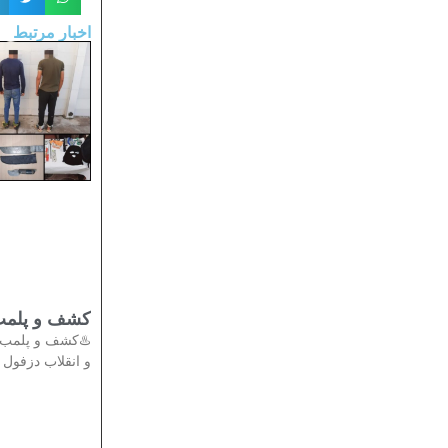
اخبار مرتبط
تی در دزفول
دادستان عمومی
انقلاب دزفول از