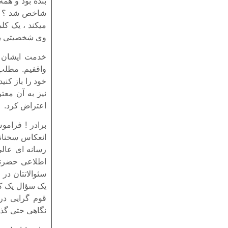
بنده بود و همه
شاخص شد ؟ ای
میکند ، یک کل
وی شخصیتی بد 
خدمت ایشان با
واقفیم. مطلب 
خود را باز کن
نیز به آن معت
اعتراض کرد.
برادر ! فرامو
انعکاس سخنانت
رسانه ای عالی 
اطلاعی حضرتع
سئوالاتتان در
یک سؤال یک کل
قوم گرایی در
نگاهی حتی گذرا