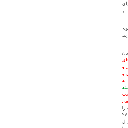
رای
از
یه
ند.
ان
قای
 و
ل و
به
شته
هست
می
را
شورا ۲۷
ال