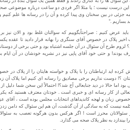
 این سوال ها را به کناری راندند و فقط همین یک سوال بنده در رسانه
ن درست نیست ؛ یا مثلا اگر فردی دو ساعت درباره موضوعی صح
مه جزئی در بین سخنان وی پیدا کرده و آن را در رسانه ها علم کنیم و
بسازیم .”
ید عرض کنیم : صراحتاًبگوییم که سوالتان غلط بود و الان نیز بر 
اخیر پلاک در خصوص آقای سنگری را بهانه قرار دادید تا عقده یکسا
ید؟ لزوم طرح آن سئوال در آن جلسه اشتباه بود و حتی برخی از دوستان
رف بودند! و حتی خود آقای پاپی نیز در نشریه خودشان در آن ایام بد
ش کرده اید ارتباطتان را با پلاک و خواسته هایتان را از پلاک در خص
ان ؟! دوست نداریم برخی مصادیق را رسانه ای کنیم اما پلاک آن زم
بود اما حالا در دید جنابعالی اََخ شد؟! احتمالاً این سخن شما دلیل از
الی از کار رسانه ای و خبری است . خودتان معترف هستید که یکی 
 خصوص زبان و لهجه کاندیداهای انتخابات مجلس بوده است ، آقای عزی
مه نیست که به سادگی از آن گذشت، آن هم این سئوال که دامن زدن 
 سئوالاتان محرز است ! اگر هرکس بدون هرگونه تعصب به سئوالات
 بیندازد به نظر پلاک صحه می گذارد.