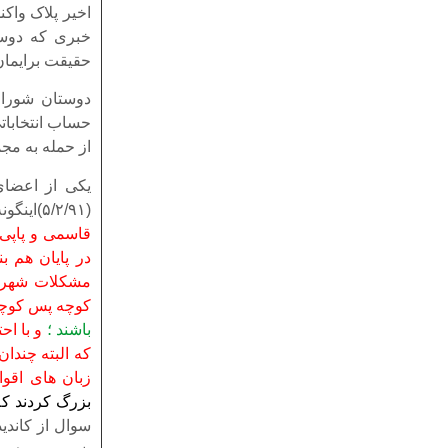
اخیر پلاک واکن
خبری که دوسا
حقیقت برایما
دوستان شورا
حساب انتخاباتی
از حمله به مج
یکی از اعضای 
(۵/۲/۹۱)اینگونه گفت:”
قاسمی و پاپی 
در پایان هم بن
مشکلات شهر آ
کوچه پس کوچه
باشند ؛
و با اح
که البته چندا
زبان های اقوا
بزرگ کردند که
سوال از کاندی