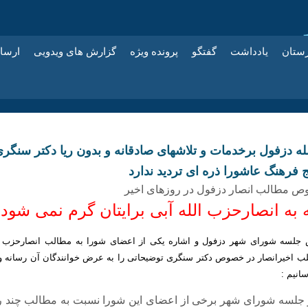
زستان
یادداشت
گفتگو
پرونده ویژه
گزارش های ویدویی
ارسا
ه دزفول برخدمات و تلاشهای صادقانه و بدون ریا دکتر سنگر
فرهنگ عاشورا ذره ای تردید ندارد
ص مطالب انصار دزفول در روزهای اخیر
 به انصارحزب الله آبی برایتان گرم نمی شود
 جلسه شورای شهر دزفول و اشاره یکی از اعضای شورا به مطالب انصارحزب ا
ب اخیرانصار در خصوص دکتر سنگری توضیحاتی را به عرض خوانندگان آن رسانه و
انیم :
 جلسه شورای شهر برخی از اعضای این شورا نسبت به مطالب چند ر