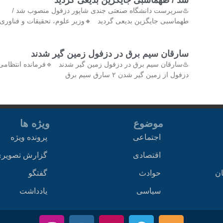
♨️سرپرست دانشگاه صنعتی جندی شاپور دزفول منصوب شد /
طهماسبی جایگزین بدیعی گردید 🔸وزیر علوم، تحقیقات و فناوری 
سارقان سیم برق در دزفول زمین گیر شدند
♨️سارقان سیم برق در دزفول زمین گیر شدند 🔹فرمانده انتظامی
دزفول از زمین گیر شدن ۲ سارق سیم برق
موضوع
ویژه ها
اجتماعی
پرونده ویژه
اقتصادی
گزارش تصویر
ان
حوادث
گفتگو
سیاسی
یادداشت