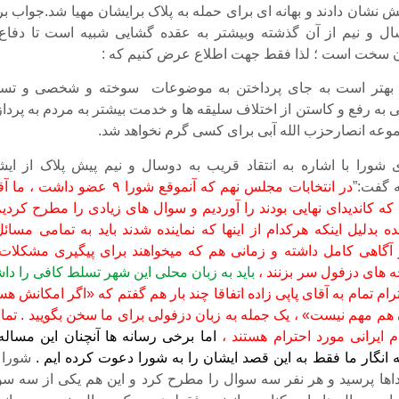
ش نشان دادند و بهانه ای برای حمله به پلاک برایشان مهیا شد.جواب ب
ل و نیم از آن گذشته وبیشتر به عقده گشایی شبیه است تا دفاع 
ن سخت است ؛ لذا فقط جهت اطلاع عرض کنیم که :
 بهتر است به جای پرداختن به موضوعات سوخته و شخصی و تسو
 به رفع و کاستن از اختلاف سلیقه ها و خدمت بیشتر به مردم به پرداز
موعه انصارحزب الله آبی برای کسی گرم نخواهد شد.
شورا با اشاره به انتقاد قریب به دوسال و نیم پیش پلاک از ایش
در انتخابات مجلس نهم که آنموقع شورا ۹ عضو داشت ،
ما آ
که کاندیدای نهایی بودند را آوردیم و سوال های زیادی را مطرح کردیم
ده بدلیل اینکه هرکدام از اینها که نماینده شدند باید به تمامی مسائ
گاهی کامل داشته و زمانی هم که میخواهند برای پیگیری مشکلات 
 های دزفول سر بزنند ،
باید به زبان محلی این شهر تسلط کافی را دا
ترام تمام به آقای پاپی زاده اتفاقا چند بار هم گفتم که «اگر امکانش 
ن هم مهم نیست»
، یک جمله به زبان دزفولی برای ما سخن بگویید . تما
م ایرانی مورد احترام هستند ،
اما برخی رسانه ها آنچنان این مساله 
 انگار ما فقط به این قصد ایشان را به شورا دعوت کرده ایم .
داها پرسید و هر نفر سه سوال را مطرح کرد و این هم یکی از سه سو