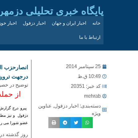
پایگاه خبری تحلیلی دزمهر
خانه
اخبار ایران و جهان
اخبار دزفول
اخبار خو
ارتباط با ما
25 سپتامبر 2014
انصارحزب الل
10:49 ق.ظ
درجهت ترویج 
توضیح در خصو
کد خبر: 20351
از حمله
mehrab
دسته‌بندی:
اخبار دزفول
,
عناوین
پیرو درج گزارش
ویژه
دزفول و نیز مطل
عضو شورا می رس
روز گذشته در