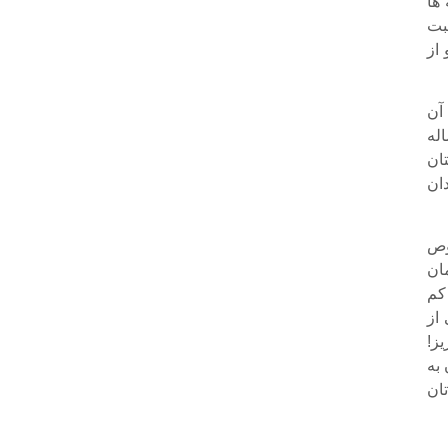
 ها
بت
 از
آن
له
تان
ان
وص
ان
 کم
از
ز!
به
ان