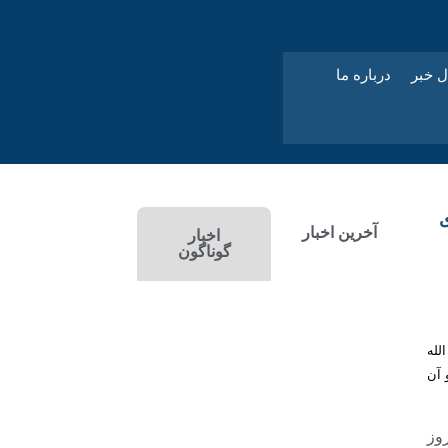
ل خبر
درباره ما
ی
آخرین اخبار
اخبار
گوناگون
لله
 آن
وز