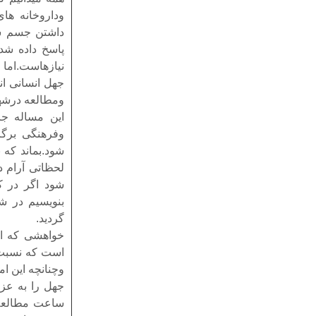
وداروخانه ها
داشتن جسم شهر
پاسخ داده ش
نیازهاست.اما 
جهل انسانی ان
ومطالعه درشه
این مساله ج
وفرهنگی برگ
شود.بماند که 
لحظاتی آرام د
شود اگر در ک
بنویسیم در شه
گردید.
خواهشی که از
است که نسبت ب
وچنانچه این ا
جهل را به عز
ساعت مطالعه د