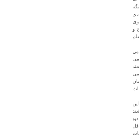
گه
دی
وی
 و
لم
بی
می
ند
می
ان
اث
ین
ند
یو
قل
ات