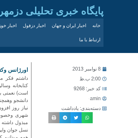
پایگاه خبری تحلیلی دزمهر
خانه
اخبار ایران و جهان
اخبار دزفول
اخبار خو
ارتباط با ما
8 نوامبر 2013
اورژانس وکتا
داشتم فکر می
2:00 ب.ظ
کتابخانه وسال
کد خبر: 9268
است) نعمتی بس
amin
دانشجو وهمچن
نیاز روز افزو
دسته‌بندی:
یادداشت
شهری وخصوص ن
مبذول داشته 
نسل جوان واین
همه میدانیم ک