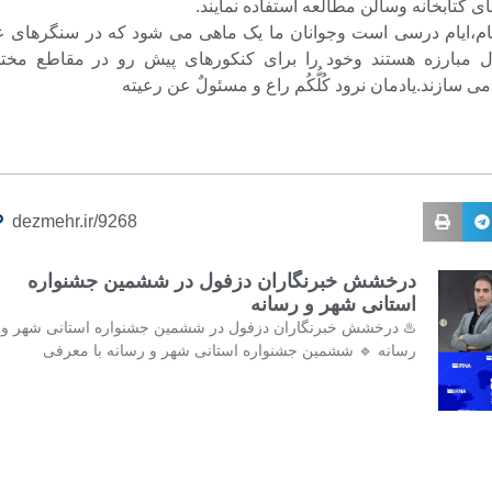
 کتابخانه وسالن مطالعه استفاده نمایند.
یام،ایام درسی است وجوانان ما یک ماهی می شود که در سنگرهای ع
مبارزه هستند وخود را برای کنکورهای پیش رو در مقاطع مخت
ی سازند.یادمان نرود کُلُّکُم راع و مسئولٌ عن رعیته
dezmehr.ir/9268
درخشش خبرنگاران دزفول در ششمین جشنواره‌
استانی شهر و رسانه
♨️ درخشش خبرنگاران دزفول در ششمین جشنواره‌ استانی شهر و
رسانه 🔹 ششمین جشنواره استانی شهر و رسانه با معرفی