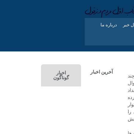
ل خبر
درباره ما
آخرین اخبار
اخبار
ند
گوناگون
ال
اد
ده
ار
را
طش
ها