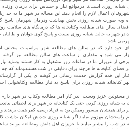
ی شبانه روزی است،تا درمواقع نیاز و حساس برای درمان وزنده ن
وندان اعمال لازم را انجام دهند.این مساله در شهر ما به حد زیا
ده وبه صورت شبانه روزی بخش بهداشت ودرمان شهرمان پاسخ گ
فضای سالن های مطالعه وکتابخانه ها که درمانگاه های سلامت روح
د،در شهر به حالت شبانه روزی نیست و پاسخ گوی جوانان و طالبان ع
رنمی باشد.
ای خود دارد که در سالن های مطالعه شهر مراسمات مختلف اد
زار می شود و مقداری از ساعت های سالن مطالعه نیز گرفته 
برخی از عزیزان ما در ساعات روز مشغول به کار هستند وشاید نیازم
ر فضای کتابخانه ها هرچند برای دقایقی در شب هستند.بماند که چه 
نار این همه گزارش خدمت رسانی در گوشه ی یکی از گزارشاتم
ر کتابخانه شبانه روزی برای پاسخ به نیاز مطالعه وکتابخوانی احد
 مسئولین عزیز ودست اندر کار امر مطالعه وکتاب در شهر دارم ا
ه شبانه روزی کردن حتی یک کتابخانه در شهر برای لحظاتی بیاندیش
مر برای همتشان میسور وممکن بود به فریاد رسی، کمر همت بربندند و د
م راسخشان مهزوم نمایند.اگر شبانه روزی شدنش امکان نداشت لاا
ر شب را بیشتر نمایند تا عزیزان اهل دانش ومطالعه بتوانند ساع