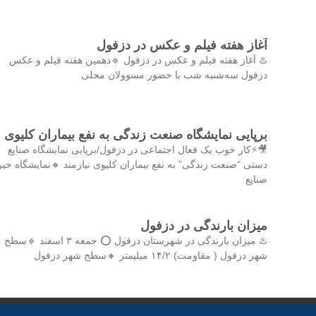
آغاز هفته فیلم و عکس در دزفول
♨️ آغاز هفته فیلم و عکس در دزفول 🔹دهمین هفته فیلم و عکس
دزفول سه‌شنبه شب با حضور مسوولان محلی
برپایی نمایشگاه صنعت زندگی به نفع بیماران کلیوی
🎥⚡کار خوب یک فعال اجتماعی در دزفول/برپایی نمایشگاه صنایع
دستی “صنعت زندگی” به نفع بیماران کلیوی نیازمند 🔸نمایشگاه خیر
صنایع
میزان بارندگی در دزفول
♨️ میزان بارندگی در شهرستان دزفول ⭕️ جمعه ۳ اسفند 🔹سطح
شهر دزفول ( مقاومت) ۱۴/۲ میلیمتر 🔸سطح شهر دزفول