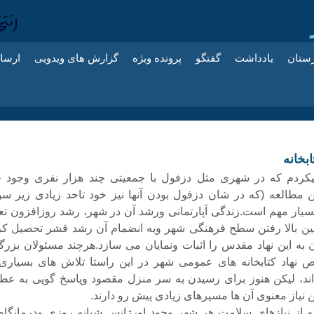
زستان
یادداشت
گفتگو
پرونده ویژه
گزارش های ویدویی
ارسا
بخانه
کردم که در شهری مثل دزفول با جمعیتی چند هزار نفری وجود چ
ن مطالعه (که در شان دزفول بودن آنها نیز خود تاحد زیادی زیر سو
یار مهم است.زندگی آپارتمانی ورشد آن در شهر، رشد روزافزون تعد
ین بالا رفتن سطح فرهنگی شهر وبه انضمام آن رشد قشر تحصیل کر
ن به این نهاد مقدس را اثبات ونمایان می سازد.هرچند مسئولان بزرگو
هاد کتابخانه های عمومی شهر در این راستا تلاش های بسیاری 
اند، لیکن هنوز برای رسیدن به سر منزل مقصود وپاسخ گویی به ع
 نیاز معنوی آن ها مسیرهای زیادی پیش رو دارند.
ه از نیازهای سلامت هر شهر وجود اورژانس شبانه روزی ودرمانگاه 