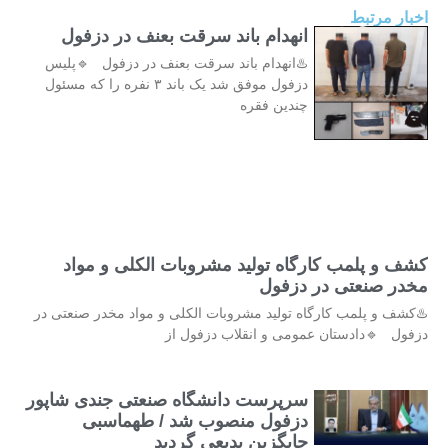
اخبار مرتبط
انهدام باند سرقت بعنف در دزفول
♨️انهدام باند سرقت بعنف در دزفول 🔹پلیس
دزفول موفق شد یک باند ۳ نفره را که مسئول
چندین فقره
کشف و پلمب کارگاه تولید مشروبات الکلی و مواد
مخدر صنعتی در دزفول
♨️کشف و پلمب کارگاه تولید مشروبات الکلی و مواد مخدر صنعتی در
دزفول 🔹دادستان عمومی و انقلاب دزفول از
سرپرست دانشگاه صنعتی جندی شاپور
دزفول منصوب شد / طهماسبی
جایگزین بدیعی گردید