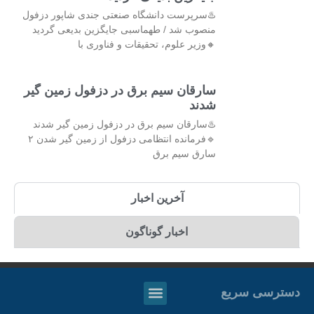
♨️سرپرست دانشگاه صنعتی جندی شاپور دزفول
منصوب شد / طهماسبی جایگزین بدیعی گردید
🔸وزیر علوم، تحقیقات و فناوری با
سارقان سیم برق در دزفول زمین گیر
شدند
♨️سارقان سیم برق در دزفول زمین گیر شدند
🔹فرمانده انتظامی دزفول از زمین گیر شدن ۲
سارق سیم برق
آخرین اخبار
اخبار گوناگون
دسترسی سریع