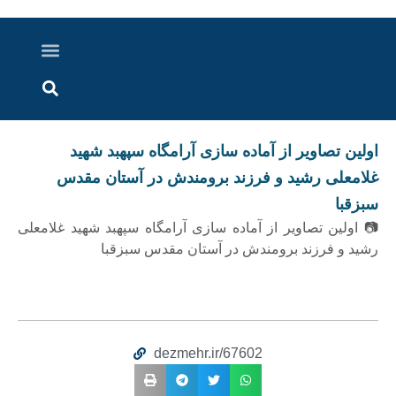
درباره ما
ارسال خبر
ارتباط با ما
پرونده ویژه
اخبار ایران و جهان
اخبار دزفول
گزارش های ویدویی
اخبار خوزستان
اولین تصاویر از آماده سازی آرامگاه سپهبد شهید
غلامعلی رشید و فرزند برومندش در آستان مقدس
سبزقبا
📷 اولین تصاویر از آماده سازی آرامگاه سپهبد شهید غلامعلی
رشید و فرزند برومندش در آستان مقدس سبزقبا
dezmehr.ir/67602