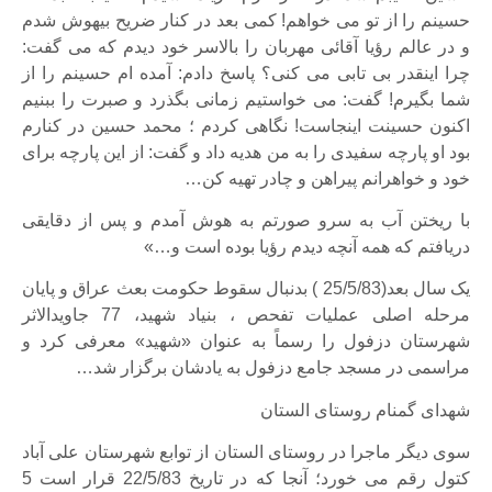
حسینم را از تو می خواهم! کمی بعد در کنار ضریح بیهوش شدم
و در عالم رؤیا آقائی مهربان را بالاسر خود دیدم که می گفت:
چرا اینقدر بی تابی می کنی؟ پاسخ دادم: آمده ام حسینم را از
شما بگیرم! گفت: می خواستیم زمانی بگذرد و صبرت را ببنیم
اکنون حسینت اینجاست! نگاهی کردم ؛ محمد حسین در کنارم
بود او پارچه سفیدی را به من هدیه داد و گفت: از این پارچه برای
خود و خواهرانم پیراهن و چادر تهیه کن…
با ریختن آب به سرو صورتم به هوش آمدم و پس از دقایقی
دریافتم که همه آنچه دیدم رؤیا بوده است و…»
یک سال بعد(25/5/83 ) بدنبال سقوط حکومت بعث عراق و پایان
مرحله اصلی عملیات تفحص ، بنیاد شهید، 77 جاویدالاثر
شهرستان دزفول را رسماً به عنوان «شهید» معرفی کرد و
مراسمی در مسجد جامع دزفول به یادشان برگزار شد…
شهدای گمنام روستای الستان
سوی دیگر ماجرا در روستای الستان از توابع شهرستان علی آباد
کتول رقم می خورد؛ آنجا که در تاریخ 22/5/83 قرار است 5