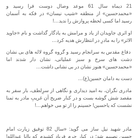
21 دیماه سال 61 موعد وصال دوست فرا رسید و
«محمدحسین» از منطقه «شیب نیسان» در فکه به آسمان
رسید اما کسی لحظه پروازش را ندید…!
او اثری جاویدان از یاد و مرامش به یادگار گذاشت و نام «جاوید
الاثر» را به مادرِ در انتظارش هدیه کرد…
دفاع مقدس به سرانجام رسید و گروه گروه لاله های بی نشان
دشت های سرخ و سبز عملیاتی، نشان دار شدند اما
«محمدحسین» هنوز نشان در بی نشانی داشت…
دست به دامان حسین(ع)…
مادری نگران، به امید دیداری و نگاهی از سرِلطف، بار سفر به
مقصد شش گوشه بست و در کنار ضریح آن غریبِ مادر به تمنا
نشست که یاحسین! حسینم را از تو می خواهم…!
مادر شهید نیل ساز می گوید: «سال 82 توفیق زیارت امام
حسین نصیبم شد؛ در کنار حرم فریاد کشیدم که یاابا عبدالله!