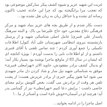
غربت این شهید عزیز و شیوه کشف پیکر مبارکش موضوعی بود
که تعجب مرا برانگیخته بود که چرا این حادثه عجیب تاکنون
رسانه ای نشده و یا حداقل زبان به زبان نقل نشده بود…
دست بکار شدم و از طریق بچه های عزیز بنیاد شهید و مرکز
فرهنگی دفاع مقدس، خود حاج علیرضا بی باک و البته سرهنگ
پاسدار علی قنبری( عامل اصلی شناسائی شهید و از پرسنل
بازنشسته نیروی انتظامی شهرستان علی آباد کتول) اطلاعات
تکمیلی را جمع آوری کردم ؛ چند تماس تلفنی با آقای قنبری
داشتم و از او اطلاعات نابی را بدست آوردم ؛ بویژه کتابچه ای
که ایشان در سال 83 از ماوقع ماجرا نوشته بود بسیار بکار آمد؛
او بدنبال کشف برادر مفقودش، جاوید الاثر «بهرامعلی قنبری»
موفق به شناسائی شهید نیل ساز و شاد کردن دل مادر شهیدی
می شود اما هنوز پیگیر خبری از برادر عزیزش هست؛ از پشت
تلفن هر وقت از برادرش می گفت، بغض گلویش برایم معنای
خاصی داشت ؛ برایش دعا کنیم «بهرامعلی» نیز از گمنامی بدر
آید؛ هرچند او در آسمان«خوش نام» است و آشناتر از ما…!
اصل ماجرا را در ادامه بخوانید…