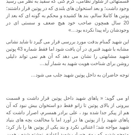
قسمتهائی از شلوار نظامی، گرم کنی که سفید به نظر می رسید
وجود داشت؛ و بعد استخوان های بلندی که در پوتین قرار داشتند؛
پوتین ها کاملا سالم، بند ها کشیده و محکم به گونه ای که بعد از
20 سال همچون صاحب خود هیچ ضعف و سستی ای در
وجودشان راه پیدا نکرده بود…»
این شهید گمنام بدقت مورد بررسی قرار می گیرد تا شاید نشانی
مشابه با شهید قنبری در آن یافت شود اما فقط شماره 43 پوتین
شهید مشابهتی را نشان می دهد که آن هم نمی تواند دلیلی
روشن برای شناخت هویت شهید به شمار آید…
توجه حاضران به داخل پوتین شهید جلب می شود…
او می گوید: « پاهای شهید داخل پوتین قرار داشت و قسمت
بیرونی از بالای پوتین تا زانو فقط دو استخوان بیش نبود که آن
هم از پیکر جدا شده بود ، علی برادر همسرم، اصرار داشت که
پاهای شهید را از پوتین ها در آورد اما با مخالفت بچه های بنیاد
شهید مواجه شد؛ اعتنائی نکرد و بند یکی از پوتین ها را باز کرد؛
متوجه شدیم که روی جوراب شهید اعدادی نوشته شده ، همین