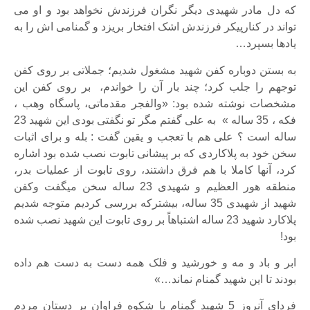
که دل مادر شهیدی دیگر نگران فرزندش نخواهد بود و او می
تواند در کنارپیکر فرزندش اشک افتخار بریزد و گمنامی اش را به
یادها بسپرد…
به بستن دوباره کفن شهید مشغول شدیم؛ جملاتی بر روی کفن
توجهم را جلب کرد؛ چند بار آن را خواندم، بر روی کفن این
مشخصات نوشته شده بود: «والفجر مقدماتی، پاسگاه وهب ،
فکه ، 35 ساله » به علی گفتم مگر تو نگفتی بودی این شهید 23
ساله است ؟ علی هم با تعجب و یقین گفت : بله و برای اثبات
سخن خود به پلاکاردی که بر پیشانی تابوت نصب شده بود اشاره
کرد، آنها کاملا با هم فرق داشتند، روی تابوت از عملیات بدر،
منطقه هور العظیم و شهیدی 23 ساله سخن میگفت وکفن
شهید از شهیدی 35 ساله، بیشترکه بررسی کردیم متوجه شدیم
پلاکارد شهید 23 ساله اشتباهاً بر روی تابوت این شهید نصب شده
بود!
ابر و باد و مه و خورشید و فلک همه دست به دست هم داده
بودند تا این شهید گمنام نماند…»
فردای آنروز 5 شهید گمنام با شکوه فراوان بر دستان مردم