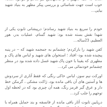
خوب است جهت شناسائی و بررسی پیکر مطهر به بنیاد شهید
بیایی…
خودم را سریع به بنیاد شهید رساندم؛ درپیشانی تابوتِ یکی از
شهدا نقش بسته شده بود: شهید گمنام، عملیات بدر، هور
العظیم، 23ساله…
کفن شهید را بازکردم؛ چشمانم به جمجمه شهید که – در پنبه
پیچیده شده بود- افتاد ؛ استخوان های شهید و لباس های پاک و
مطهری که یقینا با خون پاک شهید غسل داده شده بود در منظر
چشمانم خودنمائی می کرد…
اورکت نیم سوز، لباس خاکی رنگی که فقط آثاری از سردوش
ها و آستین های آن باقی مانده بود، ژاکت مشکی ، گرمکن خط
دار و عرق گیر قرمز رنگ، همه آن چیزی بود که در لحظه اول
توجهم را جلب کرد…
درپایین تابوت آثار باقی مانده از فانسقه و بند حمایل همراه با