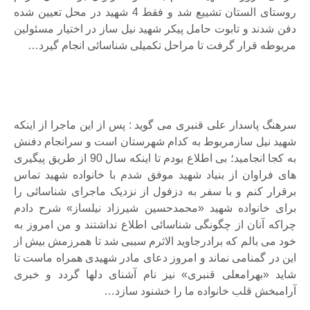
روستای الستان تشییع شد و فقط 4 شهید در محل تعیین شده
دفن شدند و تابوت حامل پیکر شهید نیل ساز در اختیار مسئولین
مربوطه قرار گرفت تا مراحل تکمیلی شناسائی انجام گیرد…
سرهنگ پاسدار علی قنبری می گوید : پس از این ماجرا از اینکه
شهید نیل سازمربوط به کدام شهرستان است و سرانجام دفنش
به کجا انجامید؛ بی اطلاع بودم تا اینکه سال 90 از طریق پیگیری
های فراوان از بنیاد شهید موفق شدم با خانواده شهید تماس
برقرار کنم و با سفر به دزفول از نزدیک ماجرای شناسائی را
برای خانواده شهید «محمدحسین شیرزاد نیلساز» شرح دادم
چراکه آنان از چگونگی شناسائی اطلاع نداشتند و من امروز به
خود می بالم که برادرجاوید الاثرم سببی شد تا همرزمش بیش از
این در گمنامی نماند و امروز دعای مادر شهیدی همراه ماست تا
شاید «بهرامعلی قنبری» نیز نام آشنای دلها گردد و خبری
آرامبخش قلب خانواده ما را خشنود سازد…