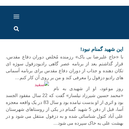
درباره ما
ارسال خبر
ارتباط با ما
پرونده ویژه
اخبار ایران و جهان
اخبار دزفول
گزارش های ویدویی
اخبار خوزستان
این شهید گمنام نبود!
با «حاج علیرضا بی باک» رزمنده مُخلص دوران دفاع مقدس،
قرار گذاشتم بعد از برنامه عصر گاهی رادیودزفول سوژه ای
تکان دهنده و جذاب از دوران دفاع مقدس برای برنامه آسمانی
های رادیو دزفول را معرفی کند و من بر روی آن کار کنم…
روز موعود، او از شهیدی به نام
«محمد حسین شیرزاد نیلساز» گفت که 22 سال مفقود الجسد
بود و اثری از او بدست نیامده بود و سال 83 در یک واقعه معجزه
آسا، قبل از دفن 5 شهید گمنام در یکی از روستاهای شهرستان
علی آباد کتول شناسائی شده و به دزفول منتقل می شود و در
بهشت علی به خاک سپرده می شود…