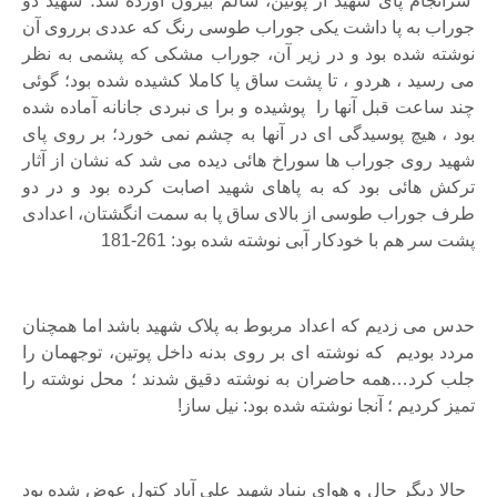
سرانجام پای شهید از پوتین، سالم بیرون آورده شد؛ شهید دو
جوراب به پا داشت یکی جوراب طوسی رنگ که عددی برروی آن
نوشته شده بود و در زیر آن، جوراب مشکی که پشمی به نظر
می رسید ، هردو ، تا پشت ساق پا کاملا کشیده شده بود؛ گوئی
چند ساعت قبل آنها را پوشیده و برا ی نبردی جانانه آماده شده
بود ، هیچ پوسیدگی ای در آنها به چشم نمی خورد؛ بر روی پای
شهید روی جوراب ها سوراخ هائی دیده می شد که نشان از آثار
ترکش هائی بود که به پاهای شهید اصابت کرده بود و در دو
طرف جوراب طوسی از بالای ساق پا به سمت انگشتان، اعدادی
پشت سر هم با خودکار آبی نوشته شده بود: 261-181
حدس می زدیم که اعداد مربوط به پلاک شهید باشد اما همچنان
مردد بودیم که نوشته ای بر روی بدنه داخل پوتین، توجهمان را
جلب کرد…همه حاضران به نوشته دقیق شدند ؛ محل نوشته را
تمیز کردیم ؛ آنجا نوشته شده بود: نیل ساز!
حالا دیگر حال و هوای بنیاد شهید علی آباد کتول عوض شده بود