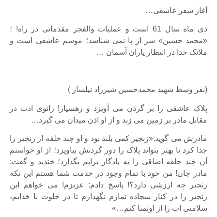
آغاز سفر عاشقی…
دی ماه سال 61 است و عملیات والفجر مقدماتی در راه! ؛
«محمد حسین» سر از پا نمی شناسد؛ موسم عاشقی است و
ملائک خدا در انتظار یاران آسمان …
(نفر وسط شهید محمدحسین شیرزاد نیلسار )
پلاک عاشقی را بر گردن می آویزد و رهسپار! زانوی ادب در
مقابل مادر بر زمین می زند و از او اذن میدان می گیرد…
مادرش می گوید:«زنجیر کمی بلند بود و او چند حلقه از زنجیر را
جدا کرد تا بهتر بتواند پلاک را دور گردنش بیاویزد؛ از او خواستم
آن چند حلقه اضاقی را به یادگار برایم بگذارد؛ خندید و گفت:
مادر جان! من خود با تمام وجود در خدمت شما هستم این تکه
زنجیر چه ارزشی دارد؟! پاسخ دادم: عزیزم! می خواهم این
زنجیر را در کنار سجاده نمازم نگهدارم تا در خلوت با خدایم،
سلامتی ات را از اوتمنا کنم…»