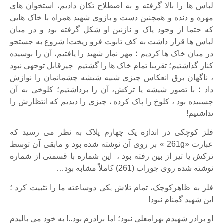
لباس ها را بالا گرفته و به اصطلاح تکان دادیم، استخوان های
مهره و دنده و همچنین دست و بازوی شهید همراه با خاک هایی
که حتما از وجود پاک و نازنین او شکل گرفته بود و در میان
لباس ها قرار داشت به کف تابوت فرو ریخت! شروع به جستجو
در میان خاک ها کردیم ؛ مهر نماز شهید را یافتیم، آن را بوسیده
کنار گذاشتیم؛ تقریبا تمام خاک ها را گشتیم چیزقابل توجهی نبود
، ناگهان برق انعکاس چیزی شبیه شیشه چشمانمان را نوازش
داد ؛ با تصور شیشه یا ترکش، آن را برداشتیم؛ کلوخی به آن
چسبیده بود ، کلوخ را پاک کرده ، چیزی را دیدیم که انتظارش را
نداشتیم!
فلز کوچکی در اندازه یک چهارم پلاک به نظر می رسید که
عبارت «261g » بر روی آن نوشته شده بود و مابقی آن توسط
ترکش یا تیر از بین رفته بود ، این شماره با قسمتی از شماره
نوشته شده روی جوراب (261) کاملاً مشابه بود…
فلز به ظاهرکوچک، تمام تلاش یکی دوساعته ما را تثبیت کرد ؛
این شهید گمنام نبود!
او برادر شهیدم بهرامعلی نبود؛ اما برادرم بود..! به خود می بالیدم