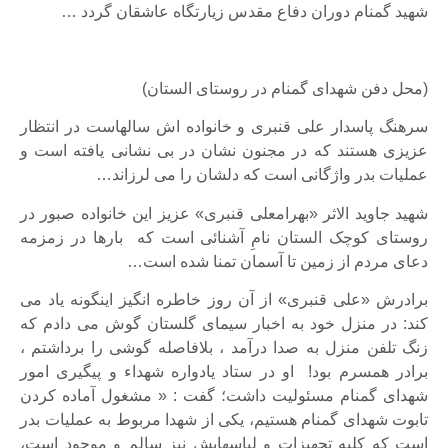
شهید گمنام دوران دفاع مقدس زیارتگاه عاشقان گردد …
(محل دفن شهدای گمنام در روستای الستان)
سرهنگ پاسدار علی قنبری و خانواده اش سالهاست در انتظار
عزیزی هستند که در مجنون نشان در بی نشانی یافته است و
عملیات بدر واژگانی است که دلشان را می لرزاند…
شهید جاوید الاثر «بهرامعلی قنبری» عزیز این خانواده صبور در
روستای کوچک الستان نامِ آشنائی است که بارها در زمزمه
دعای مردم از زمین تا آسمان تمنا شده است…
برادرش «علی قنبری» از آن روز خاطره انگیز اینگونه یاد می
کند: در منزل خود به اخبار سیمای گلستان گوش می دادم که
زنگ تلفن منزل به صدا درآمد ، بلافاصله گوشی را برداشتم ،
برادر همسرم بود! او در ستاد یادواره شهداء و پیگیری امور
شهدای گمنام مسئولیت داشت؛ گفت : « مشغول آماده کردن
تابوت شهدای گمنام هستیم، یکی از شهدا مربوط به عملیات بدر
است که کلیه تجهیزات و لباسهایش نیز سالم و موجود است،