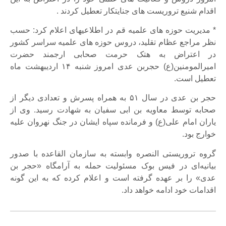
اقدام شنیع تروریست های جنایتکار تعطیل کردند .
* مدیریت حوزه های علمیه قم در اطلاعیه‎ای اعلام کرد: حسب
نظر مراجع عظام تقلید، دروس حوزه های علمیه سراسر کشور
در اعتراض به هتک حرمت صحابی ارجمند حضرت
امیرالمومنین(ع) حجربن عدی امروز شنبه ۱۴ اردیبهشت ماه
تعطیل است.
حجر بن عدی در سال ۵۱ به همراه پسرش و تعدادی دیگر از
صحابه توسط معاویه بن ابی سفیان به شهادت رسید. وی از
یاران امام علی(ع) و فرمانده سپاه ایشان در جنگ نهروان علیه
خوارج بود.
گروه تروریستی النصره وابسته به سازمان القاعده با صدور
بیانیه‌ای‌ در فیس بوک مسئولیت حمله به آرامگاه «حجر بن
عدی» را بر عهده گرفته است و اعلام کرده که به این گونه
اقدامات خود ادامه خواهد داد.