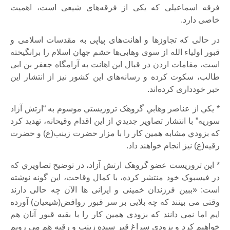
فرقه اسماعیلی که یکی از فرقه‌های شیعی است، اهمیت
خاصی دارد.
در حالی که تجاوزها و اهانت‌های پیاپی به مقدسات اسلامی و
قبور اولیاء الله از سوی وهابی‌ها خشم جهان اسلام را برانگیخته
است، مقامات اردن در قبال این اهانت به آرامگاه جعفر بن ابی
طالب، سکوت کرده و رسانه‌های این کشور نیز از انتشار این
خبر خودداری کرده‌اند.
* يکي از عناصر وهابي گروهک تروريستي موسوم به “ارتش آزاد
سوريه” با انتشار تصاوير جديدي از اين اقدام وقيحانه، تهديد کرد
که بزودي مشابه همين کار را با مزار حضرت زينب(ع) و حضرت
رقيه(ع) نيز انجام خواهند داد.
* اين تروريست عضو گروهک ارتش آزاد، در توضيح تصاويري که
در فيسبوک خود منتشر کرده، با کمال وقاحت، اين گونه نوشته
است: «ببین فرزندان خمینی و ایرانی ها الآن چه حالی دارند
وقتی می بینند که چه بلایی بر سر قبور روافض(شیعیان) آورده
ايم اما نمي دانند که بزودی همين کار را با بقيه قبور آنان هم
خواهيم کرد و بزودي سراغ قبر سيده زينب و رقيه هم مي رويم