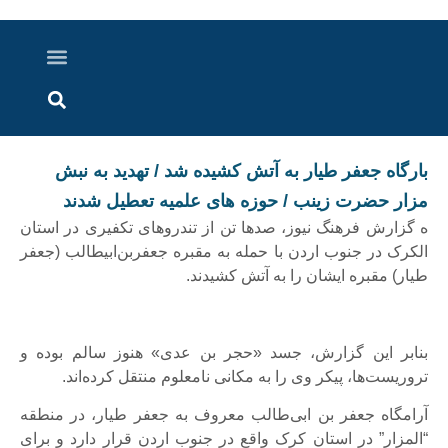
درباره ما
ارسال خبر
ارتباط با ما
پرونده ویژه
اخبار ایران و جهان
اخبار دزفول
گزارش های ویدویی
اخبار خوزستان
بارگاه جعفر طیار به آتش کشیده شد / تهدید به نبش
مزار حضرت زینب / حوزه های علمیه تعطیل شدند
ه گزارش فرهنگ نیوز، صدها تن از تندرو‌های تکفیری در استان
الکرک در جنوب اردن با حمله به مقبره جعفربن‌ابیطالب (جعفر
طیار) مقبره ایشان را به آتش کشیدند.
بنابر این گزارش، جسد «حجر بن عدی» هنوز سالم بوده و
تروریست‌ها، پیکر وی را به مکانی نامعلوم منتقل کرده‌اند.
آرامگاه جعفر بن ابی‌طالب معروف به جعفر طیار، در منطقه
“المزار” در استان کرک واقع در جنوب اردن قرار دارد و برای