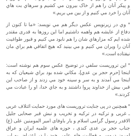
و پيکر آنان را هم از خاک بيرون مي کشيم و سرهاي بت هاي
آنان را خرد مي کنيم و از بين مي بريم.»
* وي در زيرنويس عکس ديگر هم مي نويسد: «ما تا کنون از
دفاع از عايشه هم واهمه داشتيم اما اين روزها به قدری مقتدر
شده ايم که مزارهاي شان را هم نابود مي کنيم و قبور طواغيت
آنان را ويران مي کنيم و مي بينيد که هيچ اتفاقي هم براي مان
نيفتاده است.»
* اين تروريست سلفي در توضيح عکس سوم هم نوشته است:
اينجا [حرم حجر بن عدي]، مکاني شده بود براي شيعيان که به
اينجا مي آمدند و به سر و سينه خود مي زدند و از صاحب اين
قبر، بيش از خداوند پروا داشتند و به جاي خدا، او را عبادت مي
کردند.»
* همچنین در پی جنایت تروریست های مورد حمایت ائتلاف عربی
ـ غربی و ترکیه در ترکیه و تخریب و نبش قبر صحابی جلیل
الاقدر رسول گرامی اسلام و یار باوفای امیر المومنین علی (ع)
جناب حجر بن عدی کندی ، حوزه های علمیه ایران و عراق
امروز دروس و فعالیت های علمی خود را در اعتراض به این