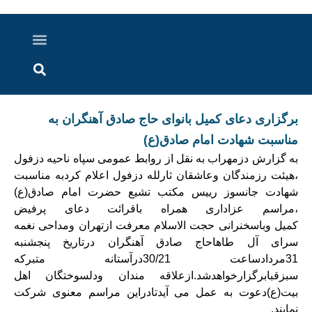
درباره ما
ارسال خبر
ارتباط با ما
پرونده ویژه
اخبار ایران و جهان
اخبار دزفول
گزارش های ویدویی
اخبار خوزستان
برگزاری دعای کمیل بانوای حاج صادق آهنگران به
مناسبت شهادت امام صادق(ع)
به گزارش دزمهراب به نقل از روابط عمومی سپاه ناحیه دزفول
،هیئت رزمندگان وعاشقان ثارلله دزفول اعلام کردبه مناسبت
شهادت جانسوز رییس مکتب تشیع حضرت امام صادق(ع)
،مراسم عزاداری همراه باقرائت دعای پرفیض
کمیل
وباسخنرانی حجت الاسلام معرفت ازتهران ومداحی نغمه
سرای آل طاهاحاج صادق آهنگران درتاریخ پنجشنبه
31مردادساعت 30/21درآستانه متبرکه
سبزقبابرگزارخواهدشد.ازعلاقه مندان ودلسوختگان اهل
بیت(ع)دعوت به عمل می آیدتادراین مراسم معنوی شرکت
نمایند.