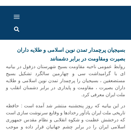
درباره ما
ارسال خبر
ارتباط با ما
پرونده ویژه
اخبار ایران و جهان
اخبار دزفول
گزارش های ویدویی
اخبار خوزستان
بسیجیان پرچمدار تمدن نوین اسلامی و طلایه داران
بصیرت ومقاومت در برابر دشمنانند
روابط عمومی ناحیه مقاومت بسیج شهرستان دزفول در بیانیه
ای با گرامیداشت سی و چهارمین سالگرد تشکیل بسیج
مستضعفین ، بسیجیان را پرچمدار تمدن نوین اسلامی و طلایه
داران بصیرت ، مقاومت و پایداری در برابر دشمنان انقلب و
ملت ایران معرفی کرد.
در این بیانیه که روز پنجشنبه منتشر شد آمده است : حافظه
تاریخی ملت ایران یادآور رخدادها و وقایع سرنوشت سازی است
که درخشش عظمت و شکوه انقلابی و نظام مقدس جمهوری
اسلامی ایران را در برابر چشم جهانیان قرار داده و موجب