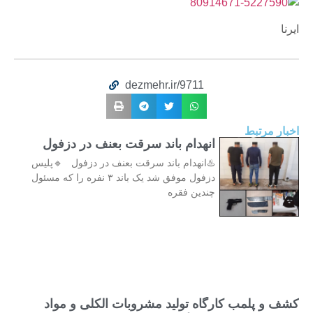
ایرنا
dezmehr.ir/9711
اخبار مرتبط
انهدام باند سرقت بعنف در دزفول
♨️انهدام باند سرقت بعنف در دزفول 🔹پلیس
دزفول موفق شد یک باند ۳ نفره را که مسئول
چندین فقره
کشف و پلمب کارگاه تولید مشروبات الکلی و مواد