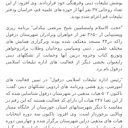
پوشش تبلیغات دینی وفرهنگی خود قراردادند. وی افزود: از این
تعداد روحانی ۳۷ نفر آنها از حوزه های علمیه قم، خراسان ودفتر
تبلیغات قم اعزام شده بودند.
“حجت الاسلام ولمسلمین شیخ مرتضی بیکدلی” برنامه ریزی
وپشتیبانی از ۳۶۵۰ نفر از خواهران وبرادران شهرستان دزفول
راکه در۴۴ مسجد معتکف شده بودند وبرگزاری همایش های
مختلف علمی ، دینی وسیاسی روحانیان وطلاب برادروخواهر
وتوزیع کتاب وجزوه دربین آنها وحمایت از تشکلهای دینی
رابعنوان بخشی دیگر از فعالیت های اداره تبلیغات اسلامی
دزفول نام برد.
“رئیس اداره تبلیغات اسلامی دزفول” در تبیین فعالیت های
آموزشی، پژو هشی وبرنامه های اردویی تشکلهای دینی گفت:
تاکنون ۵۰۲ هیات مذهبی در شهرستان دزفول شناسایی شده که
از این تعدا ۲۴۷ هیات آن دارای کد فعالیت هستند که این رقم در
مقایسه با دیگر شهرستانهای استان خوزستان از جایگاه ممتاز
وبالایی برخوردار است. وی افزود: تاکنون سه دوره انتخابات
هیات های مذهبی دراین شهرستان برگزار شده و چهارمین دوره
آن همزمان با سراسر کشور در سوم آبان ماه امسال برگزار