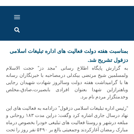
درباره ما
ارسال خبر
ارتباط با ما
پرونده ویژه
اخبار ایران و جهان
اخبار دزفول
گزارش های ویدویی
اخبار خوزستان
بمناسبت هفته دولت فعالیت های اداره تبلیغات اسلامی
دزفول تشریح شد.
به گزارش پایگاه اطلاع رسانی “مجد دز” حجت الاسلام
ولمسلمین شیخ مرتضی بیکدلی درمصاحبه با خبرنگاران رسانه
ها با گرامیداشت هفته دولت وسالروز شهادت شهیدان رجایی
وباهنرازاین شهدا بعنوان افرادی بابصیرت،صادق،مخلص
وخدمتگزار مردم نام برد.
“رئیس اداره تبلیغات اسلامی دزفول” درادامه به فعالیت های این
نهاد درسال جاری اشاره کرد وگفت: دراین مدت ۱۸۳ روحانی و
مبلغه درشهر و روستا فعالیت های تبلیغی خودرا بخصوص درماه
مبارک رمضان آغازکردند وجمعیتی بالغ بر ۵۴۹۰ نفر روز را تحت