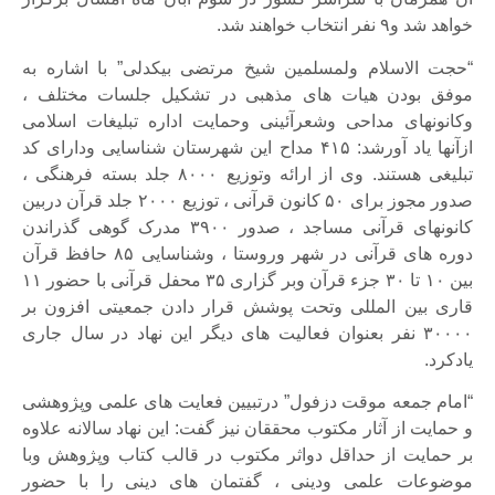
خواهد شد و۹ نفر انتخاب خواهند شد.
“حجت الاسلام ولمسلمین شیخ مرتضی بیکدلی” با اشاره به
موفق بودن هیات های مذهبی در تشکیل جلسات مختلف ،
وکانونهای مداحی وشعرآئینی وحمایت اداره تبلیغات اسلامی
ازآنها یاد آورشد: ۴۱۵ مداح این شهرستان شناسایی ودارای کد
تبلیغی هستند. وی از ارائه وتوزیع ۸۰۰۰ جلد بسته فرهنگی ،
صدور مجوز برای ۵۰ کانون قرآنی ، توزیع ۲۰۰۰ جلد قرآن دربین
کانونهای قرآنی مساجد ، صدور ۳۹۰۰ مدرک گوهی گذراندن
دوره های قرآنی در شهر وروستا ، وشناسایی ۸۵ حافظ قرآن
بین ۱۰ تا ۳۰ جزء قرآن وبر گزاری ۳۵ محفل قرآنی با حضور ۱۱
قاری بین المللی وتحت پوشش قرار دادن جمعیتی افزون بر
۳۰۰۰۰ نفر بعنوان فعالیت های دیگر این نهاد در سال جاری
یادکرد.
“امام جمعه موقت دزفول” درتبیین فعایت های علمی وپژوهشی
و حمایت از آثار مکتوب محققان نیز گفت: این نهاد سالانه علاوه
بر حمایت از حداقل دواثر مکتوب در قالب کتاب وپژوهش وبا
موضوعات علمی ودینی ، گفتمان های دینی را با حضور