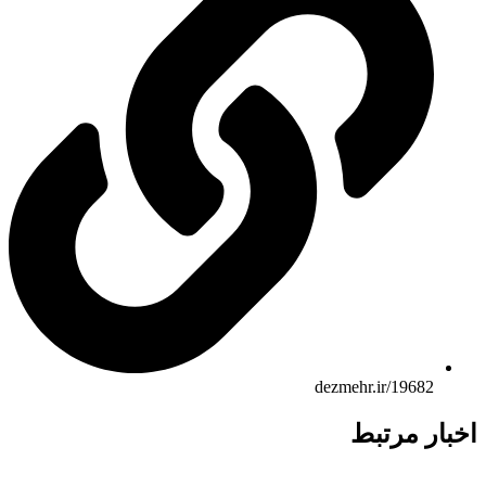
dezmehr.ir/19682
بار مرتبط