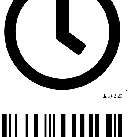
2:20 ق.ظ