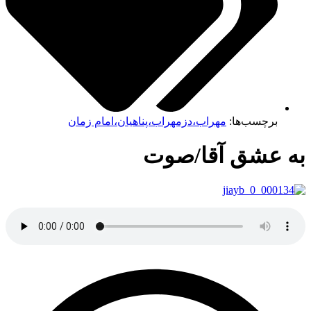
برچسب‌ها:
مهراب،دزمهراب،پناهیان،امام زمان
ه عشق آقا/صوت