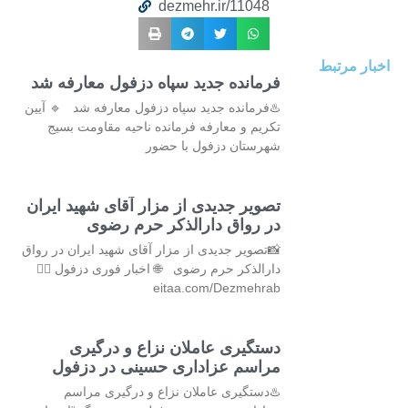
dezmehr.ir/11048
اخبار مرتبط
فرمانده جدید سپاه دزفول معارفه شد
♨️فرمانده جدید سپاه دزفول معارفه شد 🔹 آیین
تکریم و معارفه فرمانده ناحیه مقاومت بسیج
شهرستان دزفول با حضور
تصویر جدیدی از مزار آقای شهید ایران
در رواق دارالذکر حرم رضوی
📸تصویر جدیدی از مزار آقای شهید ایران در رواق
دارالذکر حرم رضوی 🌐 اخبار فوری دزفول 👇🏻
eitaa.com/Dezmehrab
دستگیری عاملان نزاع و درگیری
مراسم عزاداری حسینی در دزفول
♨️دستگیری عاملان نزاع و درگیری مراسم