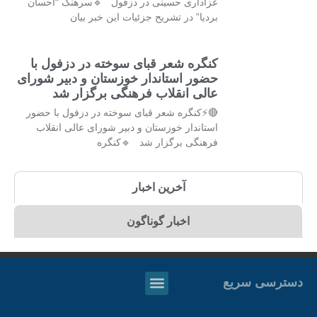
عزاداری حسینی در دزفول 🔹سرهنگ “احسان
بردیا” در تشریح جزئیات این خبر بیان
کنگره شعر قبای سوخته در دزفول با
حضور استاندار خوزستان و دبیر شورای
عالی انقلاب فرهنگی برگزار شد
🔴⚡کنگره شعر قبای سوخته در دزفول با حضور
استاندار خوزستان و دبیر شورای عالی انقلاب
فرهنگی برگزار شد 🔹کنگره
آخرین اخبار
اخبار گوناگون
دسترسی سریع