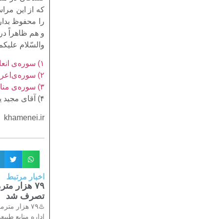
که از این مرا
را محفوظ بدار
و هم ظاهراً در محل
والسّلام علیکم 
۱) سوره‌ى انعام، بخشى از آیه ۱۲۵
۲) سوره‌ى‌اعراف، بخشى از آیه‌ى ۳۰
۳) سوره‌ى منافقون، بخشى از آیه‌ى ۸
۴) آقاى مجید یراق‌بافان‌
khamenei.ir
اخبار مرتبط
۷۹ هزار م
تصرف شد
♨️۷۹ هزار 
اداره منابع طبیع