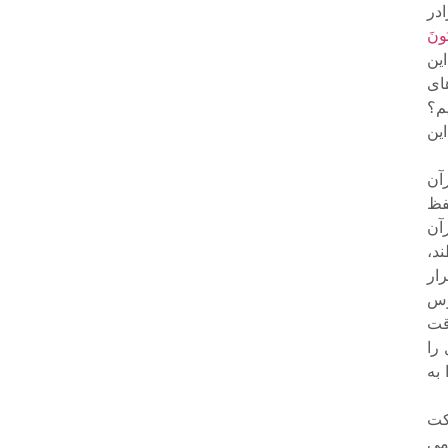
در
ُونَ
ین
هاى
یم؟
ین
رآن
حفظ
رآن
ند،
رار
نوس
قت
را
 به
کت
دمى