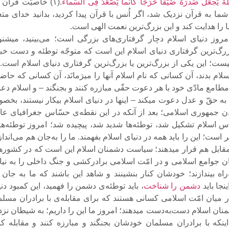
َهُ یَجعَل صَدرَهُ ضَیِّقًا حَرَجًا کَاَنَّما یَصَّعَّدُ فِى السَّماء
.(۱) خاصیّت قرآن 
ما به قرآن نزدیک شد، اگر اُنس با قرآن پیدا کردید، بدانید خداى مت
 را هدایت کند و این بزرگ‌ترین نعمت الهى است.
روز دنیاى اسلام دچار گرفتارى‌هاى بزرگى است؛ مى‌بینید، میشنوی
 بزرگ‌ترین گرفتارى دنیاى اسلام این است که متوجّه توطئه و دست خب
ست؛ این یکى از بزرگ‌ترین یا بزرگ‌ترین گرفتارى دنیاى اسلام است. 
لام بدند، آن کسانى که نام اسلام آنها را میرَمانَد، آن کسانى که حاض
طامع مادّى خود با هر دعوت حقّى مبازره کنند و بجنگند – و اسلام دع
ه حقّ و عدل دعوت میکند – اینها در دنیاى اسلام بیکار نیستند، بخص
مدن جمهورى اسلامى؛ بعد از آنکه در این نقطه‌ى حسّاس جغرافیاى عال
 اسلام تشکیل شد، توطئه‌ها شدید شد، پیچیده شد؛ امروز توطئه‌ها 
 است؛ این را باید همه در دنیاى اسلام بفهمند. ما را به‌جان هم مى‌انداز
 مقابل هم قرار میدهند؛ سیاست دشمنان اسلام این است که در کشوره
ن جوامع اسلامى و در امّت اسلامى برادرکشى و جنگ داخلى را به نیا
راه بیندازند؛ خودشان کنار بنشینند و شاهد این باشند که ما به جان 
نجا باید
دشمن را شناخت
، باید توطئه‌ى دشمن را فهمید، این کمبود دن
 میان امّت اسلامى کسانى هستند که براى مقابله‌ى با برادران مسلم
نان اسلام دست‌به‌دست میدهند؛ امروز ما این را داریم؛ به شیطان نزد
ینکه با برادران مسلمان خودشان بجنگند و مبارزه کنند و مقابله کنن