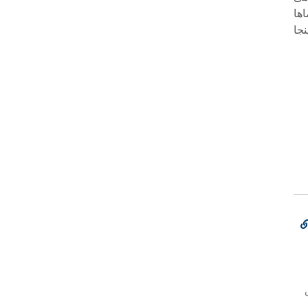
اها
جا