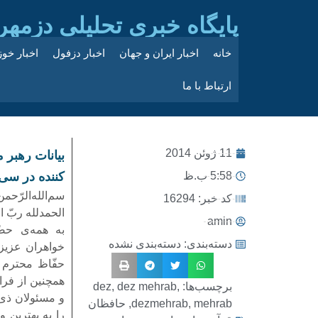
پایگاه خبری تحلیلی دزمهر
خانه
اخبار ایران و جهان
اخبار دزفول
اخبار خو
ارتباط با ما
11 ژوئن 2014
بیانات رهبر 
5:58 ب.ظ
کننده در سى‌
سم‌الله‌الرّحمن‌
کد خبر: 16294
الحمدلله ربّ ال
amin
به همه‌ى حضّ
دسته‌بندی:
دسته‌بندی نشده
خواهران عزیز 
حفّاظ محترم 
همچنین از فرا
برچسب‌ها:
,
dez mehrab
,
dez
و مسئولان ذى‌
mehrab
,
dezmehrab
,
حافظان
را به بهترین و