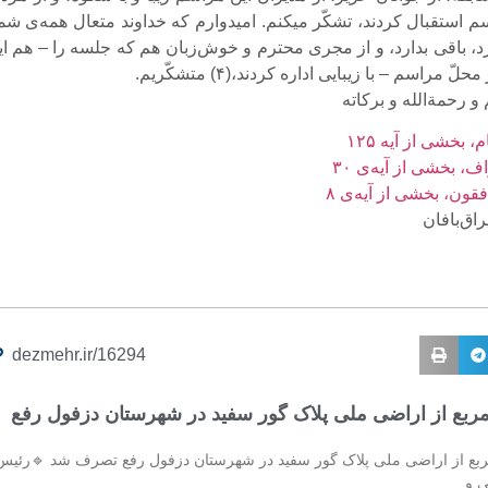
سم استقبال کردند، تشکّر میکنم. امیدوارم که خداوند متعال همه‌ى شم
د، باقى بدارد، و از مجرى محترم و خوش‌زبان هم که جلسه را – هم این
ّ مراسم – با زیبایى اداره کردند،(۴) متشکّریم.
و رحمةالله و برکاته‌
dezmehr.ir/16294
ترمربع از اراضی ملی پلاک گور سفید در شهرستان دزفول رفع
مترمربع از اراضی ملی پلاک گور سفید در شهرستان دزفول رفع تصرف شد 🔹رئیس
ی و