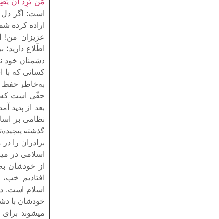
مَن یُرِد اَن یُضِلّ
است: اگر دل ش
اراده کرده شما
عزیزان من! ام
اطّلاع دارید؛
دشمنان خود نی
کسانى که با اس
به‌خاطر حفظ م
حقّى است که ب
بعد از پدید آ
نظامى بر اساس
گذشته پیچیده‌تر
برادران را در
اسلامى در میا
از خودشان به‌
افتادیم. خب، ای
اسلام است. در
خودشان با دشم
میشوند براى ا