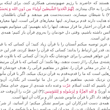
ستند که حاضرند با رژیم صهیونیستى همکارى کنند، براى اینکه برا
 را به خاک بیندازند.
اِنَّهُمُ اتَّخَذوا الشَّیطینَ اَولِیاءَ مِن دُونِ الله وَ یَحسَب
؛(۲) با شیطان میسازند، دست‌به‌دست هم میدهند و گمان باطلشان ا
هدایت دارند قدم برمیدارند. اینها معیارهاى قرآنى است، اینها معیار
رآن در اختیار ما قرار میدهد، اینها را باید بفهمیم؛ کِى میتوانیم بفهم
انس داشته باشیم، وقتى دل خودمان را به‌روى قرآن باز کنیم؛ همه‌ى ا
ى این است.
 عزیز توصیه میکنم اُنستان را با قرآن زیاد کنید؛ آن کسانى که با ق
دند، قدر این ارتباط را بدانند؛ کسانى که قرآن را حفظ کردند، قدر این 
؛ این جواهر قیمتى را براى خودشان نگه دارند؛ آن کسانى که با تلاوت ق
شته‌ى مبارک را از دست ندهند، رها نکنند؛ آن کسانى که با قرآن مرتبط
، تدبّر در معانى قرآن را، تعمّق در مفاهیم قرآنى را، هدف خودشان ق
یزهایى است که ما را قدم‌به‌قدم به قرآن نزدیک میکند. اگر با قرآن مأ
ن نزدیک شدیم، مفاهیم قرآنى در دل ما توانست اثر بگذارد، آن‌و
ار باشیم که امّت اسلام
عزّت
وعده داده شده‌ى از سوى خداى متعال 
 آورد]:
وَ للهِ‌ العِزَّةُ وَ لِرَسُولِهِ وَ لِلمُؤمِنین
؛(۳) این عزّت را آن‌وقت خدا
اهد داد. اگر با قرآن مأنوس شدیم، آثار و برکات آن اینها است.
از همه‌ى دست ‌اندرکاران این مراسم تشکّر میکنم؛ از اساتید، از شر
بقه، از جوانان عزیز، از مدیران این مراسم زیبا و با شکوه، و از مر