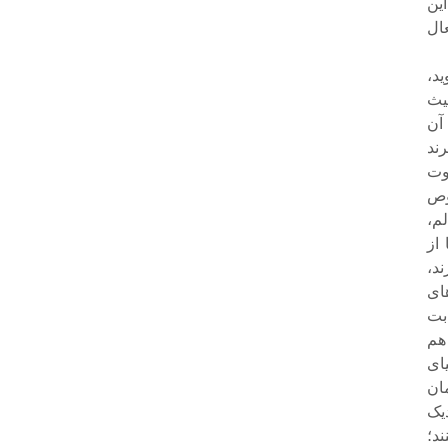
این
عال
د،
یث
آن
رند
وت
وص
م،
از
ند،
اى
بت
هم
یاى
ان
یک
د؛