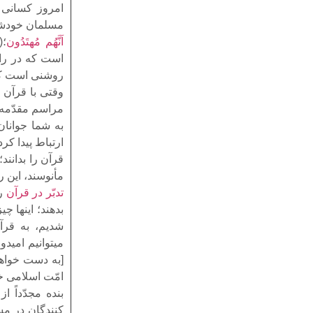
امروز کسانى ه
مسلمان خودشان
اَنَّهُم مُهتَدُون
است که در راه 
روشنى است که ق
وقتى با قرآن 
مراسم مقدّمه‌
به شما جوانان
ارتباط پیدا کر
قرآن را بدانند
مأنوسند، این ر
تدبّر در قرآن
را
بدهند؛ اینها چ
شدیم، به قرآ
میتوانیم امیدو
[به دست خواهد
امّت اسلامى خو
بنده مجدّداً 
کنندگان در مسا