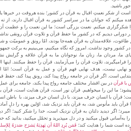
ور باشید.
است از شکر نعمتِ اقبال به قرآن در کشور؛ بنده هروقت در خبرها یا 
ده میکنم که جوانان ما در سراسر کشور به قرآن اقبال دارند، از ته 
ا شکرگزارى میکنم. نعمت بزرگى است؛ ما این نعمت را و عظمت آن 
ر دورانى دیدیم که در کشور ما حفظ قرآن و تلاوت قرآن رونقى نداش
طاغوت، علاقه‌مندان به قرآن همه‌جا بودند، امّا رونق و عمومیّت و شی
ن در کشور وجود نداشت. امروز که نگاه میکنیم، مى‌بینیم به برکت جمه
اى ما، مردان ما، زنان ما، نوجوانان ما به قرآن علاقه و گرایش نش
ا فرامیگیرند، تلاوت قرآن را مى‌آزمایند، قرآن را حفظ میکنند. اینها الب
 نهایى نیست، هدف نهایى فهم قرآن و عمل به قرآن است؛ امّا این
بتدایى است. اگر قرآن در جامعه رواج پیدا کند، رونق پیدا کند، حفظ ق
 با قرآن
در بین اقشار مختلف جامعه رواج پیدا بکند، جامعه براى عمل
شود؛ ما این را میخواهیم. قرآن نور است، قرآن هدایت است، قرآن بی
ت؛ قرآن با انسان حرف میزند، با دل انسان حرف میزند، با باطن انس
قرآن باید مأنوس شد، به قرآن باید نزدیک شد، اوّلین بهره را دلِ آماد
یبرد؛ اگر دیدید دلتان به قرآن نزدیک است، خدا را شکر کنید؛ اگر دی
 به‌آسانى قبول میکنید و در دل میپذیرید و تحمّل میکنید، بدانید که خ
رده است شما را هدایت کند؛
فَمَن یُرِدِ اللهُ اَن یَهدِیَهُ یَشرَح صَدرَهُ لِلاِسلم