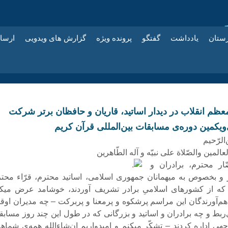
زستان
یادداشت
گفتگو
پرونده ویژه
گزارش های ویدویی
ارسا
معظم انقلاب در دیدار اساتید، قاریان و حافظان برتر شرکت
ویکمین دوره‌ى مسابقات بین‌المللى قرآن کریم‌
الرّحیم‌
عالمین والصّلاة على نبیّه و آله الطّاهرین‌
ار محترم، برادران و
و بخصوص به میهمانان جمهورى اسلامى، اساتید محترم، قرّاء محتر
که از کشورهاى اسلامىِ برادر تشریف آوردند، خوشامد عرض میکن
هم‌آورندگان این مراسم پرشکوه و پرمعنا و پربرکت – چه مدیران اوق
ربط و چه برادران و اساتید و بزرگانى که در طول این چند روز مسابق
جهى اداره کردند – تشکّر میکنم و امیدواریم ان‌شاءالله همه‌ى شماها