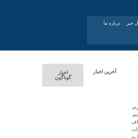
ل خبر
درباره ما
آخرین اخبار
اخبار
گوناگون
م،
م.
اف
ات
 به