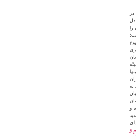
در
دل
را
ت؛
وعِ
ورى
ان
تّه
ها
رآن
 به
ان
ان
ه و
دید
داى
ِ وَ