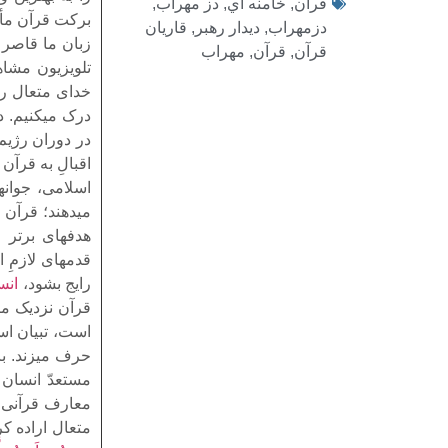
قرآن
,
خامنه اي
,
دز مهراب
,
برکت قرآن مأج
دزمهراب
,
ديدار رهبر
,
قاريان
زبان ما قاصر 
قرآن
,
قرآن
,
مهراب
تلویزیون مشاه
خداى متعال ر
درک میکنیم. د
در دوران رژیم 
اقبالِ به قرآ
اسلامى، جوانه
میدهند؛ قرآن ر
هدفهاى برتر و
قدمهاى لازمِ ا
رایج بشود،
انس
قرآن نزدیک می
است، تبیان اس
حرف میزند. با 
مستعدّ انسان م
معارف قرآنى را
متعال اراده ک