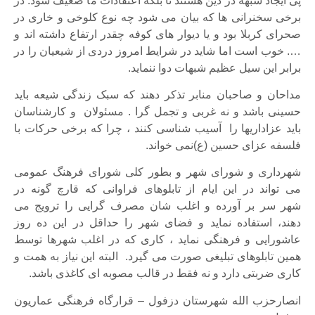
پی ایجاد شبهه در دین هستند تا بلکه اعتقادات ما ضعیف شود. در
برخی سخنرانی ها که بیان می شود چه نوع کلوخی و خاری در
صحرای کربلا بود و یا دیوار های کوفه چقدر ارتفاع داشته اند و
…. خوب است اما شاید در شرایط امروز دردی از شیعیان را در
برابر این سیل عظیم شبهات دوا ننماید.
مداحان و صاحبان منابر تذکر دهند که سبک زندگی شیعه باید
حسینی باشد و نه غربی و تجمل گرا . مسئولان و کارشناسان
باید عزاداریها را آسیب شناسی کنند ، چرا که برخی حرکات با
فلسفه عزای حسین (ع)نمی خواند.
شهرداری و شورای شهر و بطور کلی شورای فرهنگ عمومی
می تواند در این ایام از تابلوهای فراوانی که قارچ گونه در
شهر سر بر آورده و اغلب شان مصرف گرایی را ترویج می
دهند، استفاده نماید و فضای شهر را حداقل در این ده روز
عاشورایی و فرهنگی نماید ، کاری که در اغلب شهرها توسط
همین تابلوهای تبلیغی صورت می گیرد. البته این نیاز به همت و
کاری ضربتی دارد و نه فقط در قالب مصوبه ای کاغذی باشد.
انصارحزب الله شهرستان دزفول – قرارگاه فرهنگی عماریون