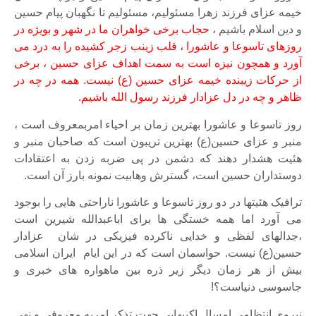
خیمه عزای فرزند زهرا مسئولیم، مسئولیم تا نگهبان پیام حسین
و دین اسلام باشیم ،
حجاب برخی خواهران ما در شهر و بویژه در
روزهای تاسوعا و عاشورا ، قلب زینب زجر کشیده را به درد می
آورد
و همچون نیزه است به سمت اهداف عزای حسین ، برخی
از حرکات زیبنده خیمه عزای حسین (ع) نیست. همه در چه در
ظاهر و چه در دل عزادار فرزند رسول الله باشیم.
روز تاسوعا و عاشورا بهترین زمان بر احیاء امربمعروف است ،
منبر و عزای حسین(ع) بهترین تریبون است که صاحبان منبر و
هئیت هشدار دهند که دشمن در پی ضربه زدن به اعتقادات
دوستداران حسین است، گسترش وهابیت نمونه بارز آن است.
ترافیک هئیتها در دو روز تاسوعا و عاشورا ناراحتی هایی را بوجود
می آورد اما همه خستگی ها برای اباعبدالله شیرین است
،جدالهای لفظی و خدایی ناکرده فیزیکی در شان عزادار
حسین(ع) نیست. حواسمان است که در این ایام ایران اسلامی
بیش از هر زمان دیگر زیر ذره بین ماهواره های خبری و
جاسوسی دنیاست؟!
نیروی انتظامی امسال اکیپهایی جهت تذکر امربه معروفی و نهی