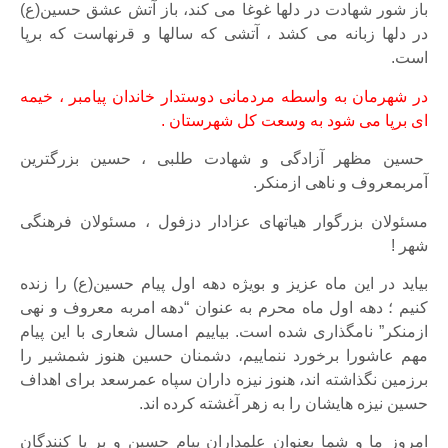
باز شور شهادت در دلها غوغا می کند، باز آتش عشق حسین(ع)
در دلها زبانه می کشد ، آتشی که سالها و قرنهاست که برپا
است.
در شهرمان به واسطه مردمانی دوستدار خاندان پیامبر ، خیمه
ای برپا می شود به وسعت کل شهرستان .
حسین مظهر آزادگی و شهادت طلبی ، حسین بزرگترین
آمربمعروف و ناهی ازمنکر.
مسئولان بزرگوار هیاتهای عزادار دزفول ، مسئولان فرهنگی
شهر !
بیاید در این ماه عزیز و بویژه دهه اول پیام حسین(ع) را زنده
کنیم ؛ دهه اول ماه محرم به عنوان “دهه امربه معروف و نهی
ازمنکر” نامگذاری شده است. بیاییم امسال شعاری با این پیام
مهم عاشورا برخورد ننماییم، دشمنان حسین هنوز شمشیر را
برزمین نگذاشته اند، هنوز نیزه داران سپاه عمرسعد برای اهداف
حسین نیزه هایشان را به زهر آغشته کرده اند.
امروز ما و شما بعنوان علمداران پیام حسین و بر پا کنندگان