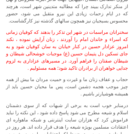
از منکر تدارک ببیند چرا که مطالبه متدینین شهر است، هرچند
که در ایام زحمات زیادی این نیرو متقبل می شود، حضور
محسوس بسیجیان نیز همچون سالهای گذشته نیز کارگشاست.
سخنرانان مراسمات در شهر این تذکر را بدهند که کوفیان زمانی
که اسراء و خاندان امام را آوردند ، زنان آرایش نموده ، نکند
امروز عزادار حسین در کنار خیابان به سان کوفیان شود و به
جای تسکین دل یتیمان حسین (ع) موجبات خوشحالی شیطان و
شیطان صفتان را فراهم آورد.
در مسیرهای عزاداری به لزوم
جدایی خواهران از برادران تاکید شود؛ همه مسئولیم .
حجاب و عفاف زنان ما و غیرت و حمیت مردان ما بیش از همه
چیز موجب هجمه دشمن است، پس ما محبان حسین باید از
همیشه هوشیارتر باشیم .
درمنابر خوب است به برخی از شبهات که از سوی دشمنان
اسلام و شیعه مطرح می شود پاسخ داده شود ، این نکته را نباید
فراموش کرد که هزاران سایت اینترنتی و شبکه ماهواره ای
اعتقادات مسلمین بویژه شیعه را هدف قرار داده اند. هر روز در