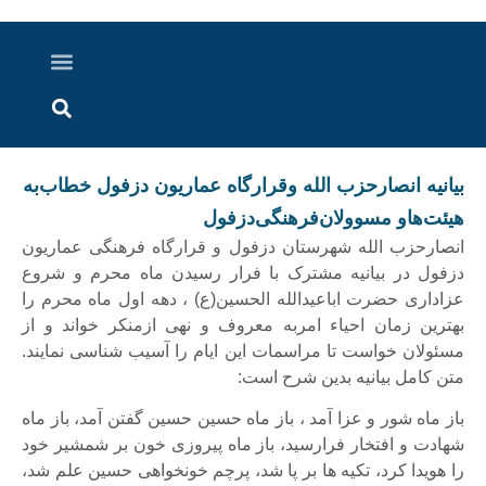
درباره ما
ارسال خبر
ارتباط با ما
پرونده ویژه
اخبار ایران و جهان
اخبار دزفول
گزارش های ویدویی
اخبار خوزستان
بیانیه انصارحزب الله وقرارگاه عماریون‌ دزفول خطاب‌به
هیئت‌هاو مسوولان‌فرهنگی‌دزفول
انصارحزب الله شهرستان دزفول و قرارگاه فرهنگی عماریون
دزفول در بیانیه مشترک با فرار رسیدن ماه محرم و شروع
عزاداری حضرت اباعیدالله الحسین(ع) ، دهه اول ماه محرم را
بهترین زمان احیاء امربه معروف و نهی ازمنکر خواند و از
مسئولان خواست تا مراسمات این ایام را آسیب شناسی نمایند.
متن کامل بیانیه بدین شرح است:
باز ماه شور و عزا آمد ، باز ماه حسین حسین گفتن آمد، باز ماه
شهادت و افتخار فرارسید، باز ماه پیروزی خون بر شمشیر خود
را هویدا کرد، تکیه ها بر پا شد، پرچم خونخواهی حسین علم شد،