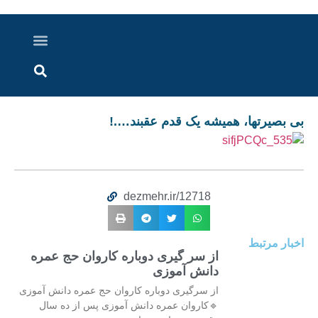
درباره ما
ارسال خبر
ارتباط با ما
پرونده ویژه
اخبار ایران و جهان
اخبار دزفول
گزارش های ویدویی
اخبار خوزستان
بی بصیرتها، همیشه یک قدم عقبند….!
dezmehr.ir/12718
اخبار مرتبط
از سر گیری دوباره کاروان حج عمره
دانش آموزی
از سرگیری دوباره کاروان حج عمره دانش آموزی
🔹کاروان عمره دانش آموزی پس از ده سال