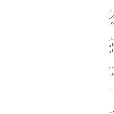
بخش
کی
تر
از
ای
به ازای
توسعه و
ید هریک از دستگاه ها، 600 میلیون
 پیش
ات
حل