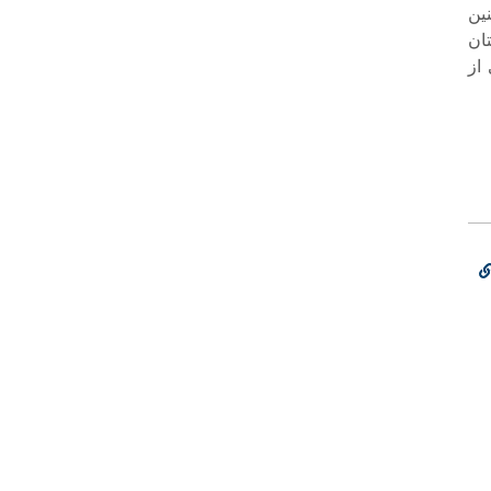
ین
ز در استان
ی از