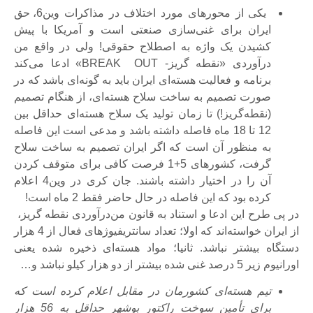
یکی از محورهای مورد اختلاف در مذاکرات وین6، حق
ایران برای غنی‌سازی صنعتی است و آمریکا با پیش
کشیدن یک واژه به اصطلاح حقوقی! ولی در واقع من‌
درآوردی «نقطه گریز- BREAK OUT» ادعا می‌کند
برنامه و فعالیت هسته‌ای ایران باید به گونه‌ای باشد که در
صورت تصمیم به ساخت سلاح هسته‌ای، از هنگام تصمیم
(نقطه‌گریز!) تا زمان تولید یک سلاح هسته‌ای حداقل بین
12 تا 18 ماه فاصله داشته باشد و مدعی است این فاصله
به منظور آن است که اگر ایران تصمیم به ساخت سلاح
گرفت، کشورهای 5+1 فرصت کافی برای متوقف کردن
آن را در اختیار داشته باشند. جان کری در وین4 اعلام
کرده بود که این فاصله در حال حاضر فقط 2 ماه است!
در پی طرح این ادعا و استناد به قانون من‌درآوردی نقطه گریز،
از ایران خواسته‌اند که اولا؛ تعداد سانتریفیوژهای فعال از 4 هزار
دستگاه بیشتر نباشد. ثانیا؛ مواد هسته‌ای ذخیره شده یعنی
اورانیوم زیر 5 درصد غنی شده بیشتر از دو هزار کیلو نباشد و…
تیم هسته‌ای کشورمان در مقابل اعلام کرده است که
برای تأمین سوخت راکتور بوشهر حداقل به 56 هزار