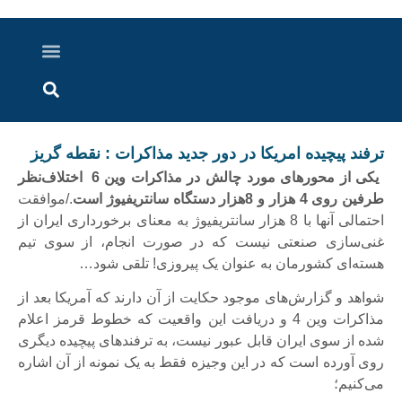
درباره ما
ارسال خبر
ارتباط با ما
پرونده ویژه
اخبار ایران و جهان
اخبار دزفول
گزارش های ویدویی
اخبار خوزستان
ترفند پيچيده امريكا در دور جديد مذاكرات : نقطه گريز
یکی از محورهای مورد چالش در مذاکرات وین 6 اختلاف‌نظر
طرفین روی 4 هزار و 8‌هزار دستگاه سانتریفیوژ است
./موافقت
احتمالی آنها با 8 هزار سانتریفیوژ به معنای برخورداری ایران از
غنی‌سازی صنعتی نیست که در صورت انجام، از سوی تیم
هسته‌ای کشورمان به عنوان یک پیروزی! تلقی شود…
شواهد و گزارش‌های موجود حکایت از آن دارند که آمریکا بعد از
مذاکرات وین 4 و دریافت این واقعیت که خطوط قرمز اعلام
شده از سوی ایران قابل عبور نیست، به ترفندهای پیچیده‌ دیگری
روی آورده است که در این وجیزه فقط به یک نمونه از آن اشاره
می‌کنیم؛