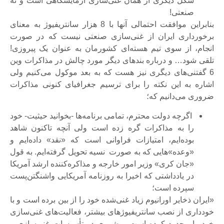
شکل دیگری از همان غنی‌سازی آزمایشگاهی است و نه
صنعتی!
بنابراین موافقت احتمالی آنها با 8 هزار سانتریفیوژ به معنای
برخورداری ایران از غنی‌سازی صنعتی نیست که در صورت
انجام، از سوی تیم هسته‌ای کشورمان به عنوان یک پیروزی!
تلقی شود…
و درباره بندهای دیگر مورد چالش در مذاکرات وین
6 گفتنی‌های دیگری نیز هست که به بعد موکول می‌کنیم ولی
اشاره به این نکته را برای ترسیم جغرافیای کنونی مذاکرات
ضروری می‌دانیم که؛
اگرچه دولت محترم، تمامی برنامه‌ها -بخوانید حیثیت- خود
را به مذاکرات گره زده است ولی آنچه تاکنون شاهد
بوده‌ایم، امتیازات فراوانی است که «نقد» داده‌ایم و
«وعده»هایی که به صورت نسیه تحویل گرفته‌ایم. به قول
«جان کری» وزیر امور خارجه و مذاکره‌کننده ارشد آمریکا
در یادداشتی که اخیرا به روزنامه آمریکایی واشنگتن‌پست
سپرده است؛
«ایران ذخایر اورانیوم زیاد غنی‌شده خود را از بین برده است و با
خودداری از نصب سانتریفیوژهای بیشتر، فعالیت‌های غنی‌سازی
خود را محدود کرده است، پیشروی در تأسیسات غنی‌سازی و