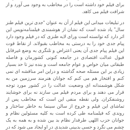
برای فیلم خود داشته است را در مخاطب به وجود می آورد و از
شرافت فیلم می کاهد.
در تبلیغات میدانی این فیلم از آن به عنوان “جدی ترین فیلم طنز
سال” یاد شده است که نشان از هوشمندی فیلمنامه‌نویس این
اثر دارد که توانسته است ورای لایه طنزی که در فیلم وجود دارد
پیام جدی خود را به درستی به مخاطب بقبولاند. از نقاط قوت
این فیلم پیام جدی آن یعنی اعتراض و تلنگری به وضع غیرقابل
قبول عدالت اقتصادی در جامعه کنونی کشورمان و فاصله
طبقاتی میان خواص و عوام جامعه است و بنده نیز تا حد بسیار
زیادی بر این مسئله صحه گذاشته و دراین امر مناقشه ای نمی
کنم و افتخار هم می کنم که جوانان هنرمند سرزمین من به
شکل هوشمندانه ای وضعیت عدالت را در کشور مورد توجه
قرار می دهند و برای مردم فیلم می سازند نه برای خوشایند
روشنفکران. ولی نقطه منفی این است که مخاطب پس از
تماشای این فیلم و خروج از سالن سینما به خاطر ساختار و
روندی که فیلمنامه طی کرده است به کلیه مسئولین نظام و
جوانان حزب اللهی طرفدار نظام بد بین شده و به همه به یک
چشم می نگرد و حسی بدبینی شدیدی در او ایجاد می شود که در