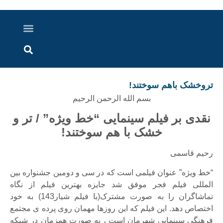
درباره ما
ارسال خبر
ارتباط با ما
پرونده ویژه
اخبار ایران و جهان
اخبار دزفول
گزارش های ویدویی
اخبار خوزستان
تروخشک باهم سوختند!
بسم الله الرحمن الرحیم
نقدی بر فیلم سینمایی “خط ویژه” / تر و
خشک با هم سوختند!
رحیم قاسمی
“خط ویژه” عنوان فیلمی است که در سی و دومین جشنواره بین
المللی فیلم فجر موفق شد جایزه بهترین فیلم از نگاه
تماشاگران را به صورت مشترک(با فیلم شیار143) به خود
اختصاص دهد. این فیلم که این روزها مهمان روی پرده ی مجتمع
فرهنگی سینمایی شهرمان است ، به صورت همزمان در شبکه