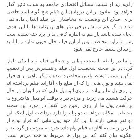
زاویه دید او نسبت مسائل اقتصادی جامعه به شدت تاثیر گذار
خواهد بود. علاوه بر این در پایان این فیلم هیچ گونه امید خاصی
برای اصلاح این وضعیت به مخاطبان این فیلم انتقال داده نمی
شود و اگر هم نمایش برخی تیتر های روزنامه ها با این هدف
انجام شده باشد باز هم به اندازه کافی بدان پرداخته نشده است
پس بنابراین مخاطب پس از این فیلم حال خوبی ندارد و با امید
از سالن سینما خارج نمی شود.
و اما در رابطه با صحنه پایانی و جنجالی فیلم باید اندکی تامل
کرد. در این صحنه شخصیت اول فیلم و همسرش پس از تعقیب
و گریز بسیار توسط پلیس محاصره شده و دیگر راهی برای فرار
نمی بینند و پول هایی را که از مبلغ وام آقازاده فیلم برداشته اند
از روی پل عابر پیاده بر روی اتومبیل هایی که در اتوبان در حال
حرکت هستند می ریزند و مردم نیز با توقف اتومیبل ها شروع به
برداشتن پول ها از روی زمین می کنند! در مورد این صحنه
مخاطب امکان برداشت دو پیام را دارد برداشت اول اینکه این
دو نفر سعی دارند با این کار خود پول هایی که قرار بوده از
طریق رانت به آقازاده فیلم وام داده شود به مردم باز گردانند و
اینگونه بیان کنند که این پول ها مربوط به همه مردم است.