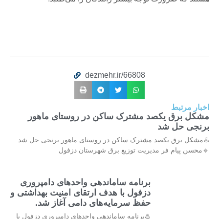
dezmehr.ir/66808
اخبار مرتبط
مشکل برق یکصد مشترک ساکن در روستای ماهور
برنجی حل شد
♨️مشکل برق یکصد مشترک ساکن در روستای ماهور برنجی حل شد
🔹محسن پیام فر مدیریت توزیع برق شهرستان دزفول
برنامه ساماندهی واحدهای دامپروری
دزفول با هدف ارتقای امنیت بهداشتی و
حفظ سرمایه‌های دامی آغاز شد.
♨️برنامه ساماندهی واحدهای دامپروری دزفول با