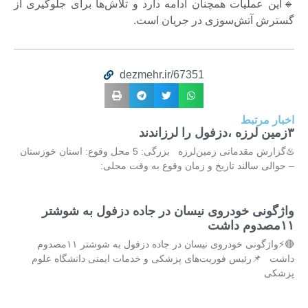
🔹این عملیات همچنان ادامه دارد و تلاش‌ها برای جلوگیری از
گسترش آتش‌سوزی در جریان است.
dezmehr.ir/67351
اخبار مرتبط
۳زمین لرزه ،دزفول را لرزاندند
♨️گزارش مقدماتی زمین‌لرزه بزرگی: 5 محل وقوع: استان خوزستان
– حوالی سالند تاریخ و زمان وقوع به وقت محلی:
واژگونی خودروی نیسان در جاده دزفول به شوشتر
۱۱مصدوم داشت
🔴⚡واژگونی خودروی نیسان در جاده دزفول به شوشتر ۱۱مصدوم
داشت 📌رئیس فوریت‌های پزشکی و خدمات ایمنی دانشگاه علوم
پزشکی