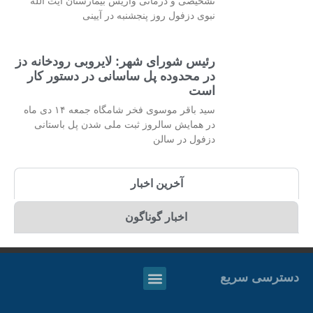
تشخیصی و درمانی واریس بیمارستان آیت الله
نبوی دزفول روز پنجشنبه در آیینی
رئیس شورای شهر: لایروبی رودخانه دز
در محدوده پل ساسانی در دستور کار
است
سید باقر موسوی فخر شامگاه جمعه ۱۴ دی ماه
در همایش سالروز ثبت ملی شدن پل باستانی
دزفول در سالن
آخرین اخبار
اخبار گوناگون
دسترسی سریع