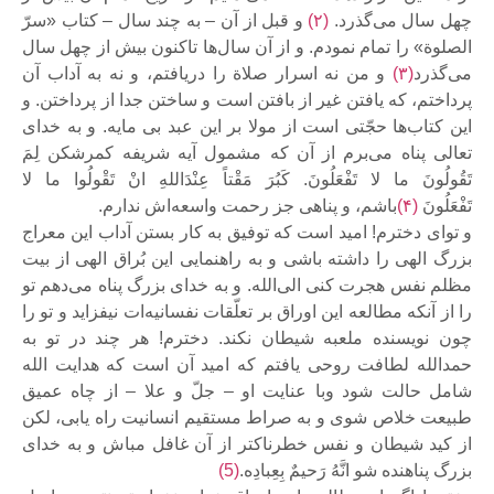
چهل سال می‌گذرد.
(۲)
و قبل از آن – به چند سال – کتاب «سرّ
الصلوة» را تمام نمودم. و از آن سال‌ها تاکنون بیش از چهل سال
می‌گذرد‌
(۳)
و من نه اسرار صلاة را دریافتم، و نه به آداب آن
پرداختم، که یافتن غیر از بافتن است و ساختن جدا از پرداختن. و
این کتاب‌ها حجّتی است از مولا بر این عبد بی مایه. و به خدای
تعالی پناه می‌برم از آن که مشمول آیه شریفه کمرشکن لِمَ
تَقُولُونَ ما لا تَفْعَلُونَ. کَبُرَ مَقْتاً عِنْدَاللهِ انْ تَقْولُوا ما لا
تَفْعَلُونَ
(۴)
باشم، و پناهی جز رحمت واسعه‌اش ندارم.
و توای دخترم! امید است که توفیق به کار بستن آداب این معراج
بزرگ الهی را داشته باشی و به راهنمایی این بُراق الهی از بیت
مظلم نفس هجرت کنی الی‌الله. و به خدای بزرگ پناه می‌دهم تو
را از آنکه مطالعه این اوراق بر تعلّقات نفسانیه‌ات نیفزاید و تو را
چون نویسنده ملعبه شیطان نکند. دخترم! هر چند در تو به
حمدالله لطافت روحی یافتم که امید آن است که هدایت الله
شامل حالت شود وبا عنایت او – جلّ و علا – از چاه عمیق
طبیعت خلاص شوی و به صراط مستقیم انسانیت راه یابی، لکن
از کید شیطان و نفس خطرناکتر از آن غافل مباش و به خدای
بزرگ پناهنده شو انَّهُ رَحیمٌ بِعِبادِه.‌
(5)