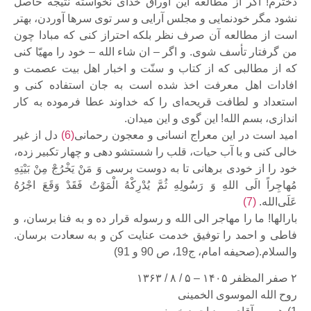
دخترم! اگر از مطالعه این اوراق خدای نخواسته نتیجه حاصل
نشود مگر خودنمایی و مجلس آرایی و سر توی سرها آوردن، بهتر
است از مطالعه آن صرف نظر بلکه احتراز کنی که مبادا چون
من گرفتار تأسف شوی. و اگر – ان شاء الله – خود را مهیّا کنی
که از مطالبی که از کتاب و سنّت و اخبار اهل بیت عصمت و
افادات اهل معرفت اخذ شده است به جان استفاده کنی و
استعداد و لطافت قریحه‌ای را که خداوند عطا فرموده به کار
اندازی، بسم الله! این گوی و این میدان.
امید است در این معراج انسانی و معجون رحمانی‌
(6)
دل از غیر
خالی کنی و با آب حیات، قلب را شستشو دهی و چهار تکبیر زده،
خود را از خودی برهانی تا به دوست برسی وَ مَنْ یَخْرُجْ مِنْ بَیْتِهِ
مُهاجِراً الَی اللهِ وَ رَسُولِهِ ثُمَّ یُدْرِکْهُ الْمَوْتُ فَقَدْ وَقَعَ اجْرُهُ
عَلَی‌الله.
(7)
بارالها! ما را مهاجر الی الله و رسوله قرار ده و به فنا برسان، و
فاطی و احمد را توفیق خدمت عنایت کن و به سعادت برسان.
والسلام.(صحیفه امام، ج19، ص 90 و 91)
۲ صفر المظفر ۱۴۰۵ – ۵ / ۸ / ۱۳۶۳
روح الله الموسوی الخمینی‌