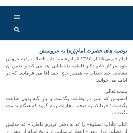
درباره ما
ارسال خبر
ارتباط با ما
پرونده ویژه
اخبار ایران و جهان
اخبار دزفول
گزارش های ویدویی
اخبار خوزستان
توصیه های حضرت امام(ره) به عروسش
امام خمینی ۵ آبان ۱۳۶۳ اثر ارزشمند آداب الصلات را به عروس
خود سرکار خانم دکتر فاطمه طباطبایی اهدا می کند و ضمن آن
نصایحی چند خطاب به همسر حاج احمد آقا می فرمایند. که در
ادامه می خوانید:
بسمه تعالی
افسوس که عمر در بطالت بگذشت با بارِ گنه بدون طاعت
بگذشت‌ / فردا که به صحنه مجازات روم گویند که هنگام ندامت
بگذشت‌
کتاب «آداب الصلوة» را که به دختر عزیزم فاطی – که خدایش
از مُصلِّین قرار دهد – اعطا می‌نمایم، از تاریخ اتمام آن بیش از