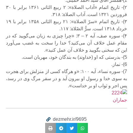
1)-همسر آقای سید احمد خمینی.
۲)- تاریخ اتمام «آداب الصلاة»: ۲ ربیع الثانی ۱۳۶۱ برابر با ۳۰
فروردین ۱۳۲۱ است. آداب الصلاة: ۳۱۸.
۳)- تاریخ اتمام «سرّ الصلاة»: ۲۱ ربیع الثانی ۱۳۵۸ برابر با ۱۹
خرداد ۱۳۱۸ است. سرُّ الصّلاة: ۱۱۷.
۴)- سوره صف، آیه ۲ – ۳: «چرا چیزی به زبان می‌گویید که در
مقام عمل خلاف آن می‌کنید؟ خدا را سخت به غضب می‌آورد
این که سخنی بگویید و خلاف آن عمل کنید».
5)- بدرستی که او (خداوند) به بندگان خود، مهربان است.
6)- نماز.
7)- سوره نساء، آیه ۱۰۰: «و هرگاه کسی از منزلش برای هجرت
به سوی خدا و رسول او بیرون آید و در سفر مرگ وی در رسد،
پس اجر و ثواب او بر خداست».
جماران
dezmehr.ir/9695