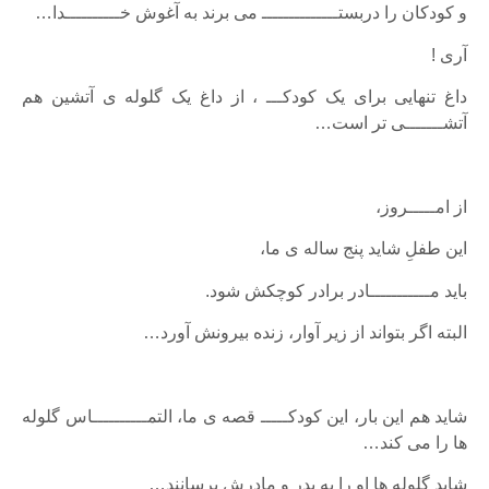
و کودکان را دربستــــــــــــــ می برند به آغوش خــــــــــدا…
آری !
داغ تنهایی برای یک کودکـــ ، از داغ یک گلوله ی آتشین هم
آتشـــــــی تر است…
از امـــــروز،
این طفلِ شاید پنج ساله ی ما،
باید مـــــــــــادر برادر کوچکش شود.
البته اگر بتواند از زیر آوار، زنده بیرونش آورد…
شاید هم این بار، این کودکـــــ قصه ی ما، التمــــــــــاس گلوله
ها را می کند…
شاید گلوله ها او را به پدر و مادرش برسانند…