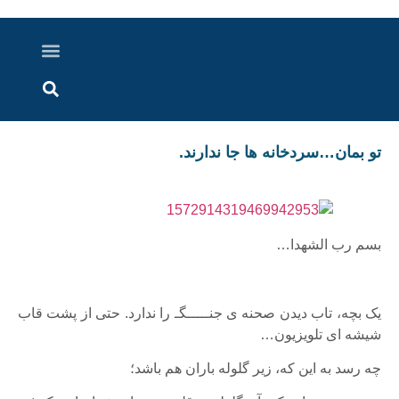
درباره ما
ارسال خبر
ارتباط با ما
پرونده ویژه
اخبار ایران و جهان
اخبار دزفول
گزارش های ویدویی
اخبار خوزستان
تو بمان…سردخانه ها جا ندارند.
بسم رب الشهدا…
یک بچه، تاب دیدن صحنه ی جنـــــگـ را ندارد. حتی از پشت قاب
شیشه ای تلویزیون…
چه رسد به این که، زیر گلوله باران هم باشد؛