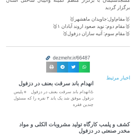
مسجدسلیمان با برگزار منظم کمیته والیبال ساحلی استان
برگزار گردید
🥇مقام‌اول:جاویدان ماهشهر🥇
🥈مقام دوم: نوید صعود اروند آبادان ۱🥈
🥉مقام سوم: آتیه سازان دزفول🥉
dezmehr.ir/66487
اخبار مرتبط
انهدام باند سرقت بعنف در دزفول
♨️انهدام باند سرقت بعنف در دزفول 🔹پلیس
دزفول موفق شد یک باند ۳ نفره را که مسئول
چندین فقره
کشف و پلمب کارگاه تولید مشروبات الکلی و مواد
مخدر صنعتی در دزفول