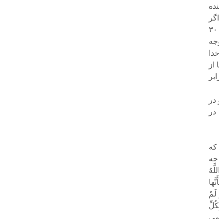
ده
گر
توجه می داشت و از روى عمد گفته بود تمام این آزارها و کیفر سخت ترا می دید و ۳۰
جه
دا
 از
ابر
 در
در
که
چه
هُ
َّها
لَمْ
ُلِّ
می