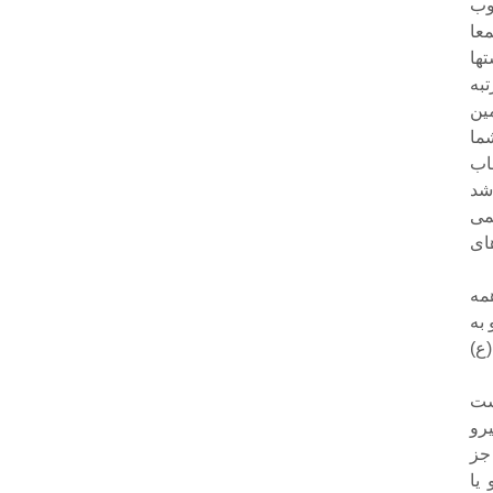
وب
معا
تها
تبه
ین
ما
اب
 شد
می
اى
مه
به
ع)
ست
رو
جز
یا