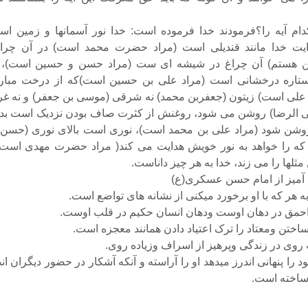
ام آیه را؟فرمودند خدا فرموده است: خدا نور آسمانها و زمین اس
یت خدا مانند قندیلى است (مراد حضرت محمد است) در آن چرا
 هستم) آن چراغ در شیشه‏ ای ست (مراد حسن و حسین است)، 
تاره درخشانى است (مراد علی بن حسین است)که از درخت مبار
علی است) زیتون (جعفربن محمد) نه شرقى (موسی بن جعفر) و نه غر
 الرضا) روشن مى‏ شود، روغنش از کثرت صاف بودن نزدیک است بد
شن شود (مراد علی بن محمد است)، نورى است بالاى نورى (حسن 
 که را خواهد به نور خویش هدایت مى‏ کند( مراد حضرت مهدی است)
مثلها را مى ‏زند، خدا به هر چیز داناست.
آمیز از امام حسن عسکری(ع)
 هر که با او برخورد می‏کنی از نشانه های تواضع است.
احمق در دهان اوست ودهان انسان حکیم در قلب اوست.
ا ساختن ومعتاد را ترک اعتیاد دادن همانند معجزه است.
نه روی در زندگی وپرهیز از اسراف وزیاده روی.
ود را پنهانی اندرز می‏دهد او را آراسته و آنکه آشکار در حضور دیگران ان
 ساخته است.