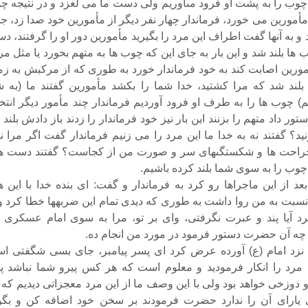
ا چوب را به پشت او فرود مى‏آوریم ولى دست ما مى لغزد و در نتیجه چ
مأمورین می خورد، فرماندار چهار نفر دیگر از مأمورین خود صدا زد، ج
به آنها گفت اطراف این مرد را بگیرید مأمورین دور او را گرفتند، دس
 ها بلند شد و این بار به جاى این که چوب ها به متهم بخورد یا مثل مر
مورین اصابت کند به خود فرماندار خورد به طورى که از مرکبش به زم
بلند شد که مرا کشتید، خدا شما را بکشد مأمورین گفتند ما (به ش
 چوب ها را به طرف او فرود آوردیم فرماندار چند مأمور دیگر انتخ
ستور داد متهم را بزنند این بار نیز خود فرماندار را زدند باز دادش بلند
ید؟ گفتند نه به خدا ما این مرد را می زنیم فرماندار گفت اگر مرا ن
جراحت ها و شکستگى‏هاى سر و صورت من از کجاست؟ گفتند دست ه
چوب را به سوى شما بلند کرده باشیم.
عد از این ماجراها رو کرد به فرماندار و گفت: اى بنده خدا با این ه
سبت به من روا داشت به طورى که دیدى تمام این ضربه‏ها خطا کرد و 
د آیا پند و عبرت نگرفتى، واى بر تو، مرا به سوى امام عسکرى (
 چه آن حضرت دستور فرمود در مورد من انجام ده.
ا نزد امام (ع) آورده عرض کرد اى پسر پیامبر، جاى بسى شگفتى ا
مرد را انکار فرمودید و معلوم است که هر کس پیرو شما نباشد پی
وزخى خواهد بود ولى با این وصف ما از این مرد معجزاتى دیدیم که 
 یاراى آن را ندارد حضرت فرمودند بر سخن خود اضافه کن و بگو 