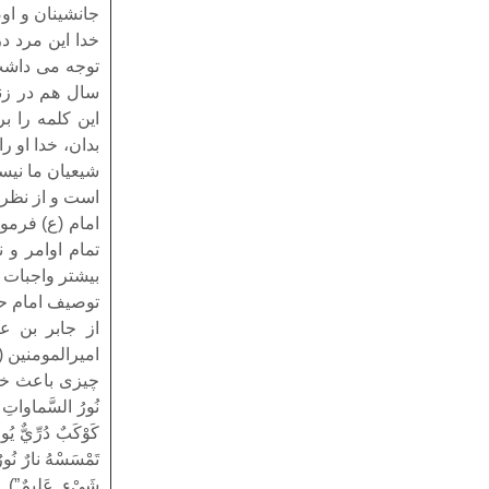
جانشینان و او
خدا این مرد د
سال هم در زند
این کلمه را ب
بدان، خدا او را
شیعیان ما نیس
است و از نظر م
امام (ع) فرمود
تمام اوامر و 
بیشتر واجبات خ
توصیف امام ح
از جابر بن ع
امیرالمومنین 
چیزی باعث خند
نُورُ السَّماواتِ و
كَوْكَبٌ دُرِّيٌّ يُوق
تَمْسَسْهُ نارٌ نُورٌ 
شَيْ‏ءٍ عَليم