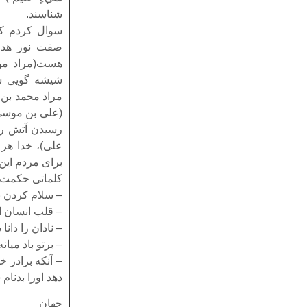
شناسند.
سوال کردم کد
صفت نور هدا
هست(مراد من
شیشه گویى س
مراد محمد بن 
(علی بن موسی
رسیدن آتش رو
علی)، خدا هر
براى مردم این 
کلماتی حکمت 
– سلام کردن به
– قلب انسان 
– نادان را دان
– برتو باد میا
– آنکه برادر خ
دهد اورا بدنام
جهان