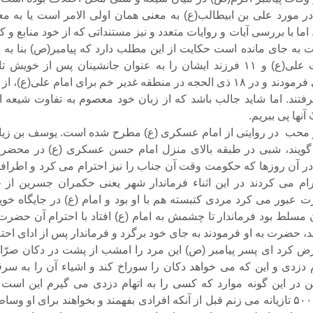
 مورد علی بن ابیطالب(ع) به معنی همان اولی الامر است یا به مع
ا با بررسی آیات و روایات متعدد و نیز مستنداتی که از خود منابع و 
به جای مانده است حکایت از این مطلب دارد که پیامبر(ص) بنا به ا
خداوند حضرت علی(ع) و ۱۱ فرزند ایشان را به عنوان جانشینان پس از خویش ت
قیامت معرفی فرمودند و در ۱۸ ذی الحجه در منطقه غدیر خم برای امام علی(ع)، ا
فتند. اما شاید جالب باشد که از زبان خود معصوم به تفاوت شیعه ا
آنها پی ببریم.
محب ‏ در روایتى‏ از امام‏ عسکرى‏ (ع) مطرح‏ شده‏ است‏. یوسف بن زیا
 گویند، شبى در طبقه بالاى منزل امام حسن عسکرى (ع) در محضر 
 آن روزها که حکومت وقت آن جناب را نیز احترام می کرد و اطرافی
ام می کردند در این اثناء فرماندار شهر یعنى حکمران جسرین از ج
عبور می کرد مردى کت‏بسته هم با او بود و امام (ع) در جایگاه خو
ان مسلط بود فرماندار تا چشمش به امام (ع) افتاد با احترام آن حضرت
، حضرت به او فرمودند به جاى خود برگرد و فرماندار پس از اداى احتر
رض کرد اى پسر پیامبر (ص) این مرد را امشب از پشت در دکان صرّا
م دزدى و این که‏ می خواهد دکان را سوراخ کند و اشیاء آن را به سر
من در این گونه موارد که کسى را به اتهام دزدى می گیرم این است 
بلافاصله او را ۵۰۰ تازیانه می زنم قبل از آنکه افرادى بفهمند و بخواهند براى او وس