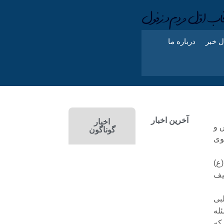
ل خبر
درباره ما
آخرین اخبار
اخبار
 و
گوناگون
وی
(ع)
یف
بی
له
که