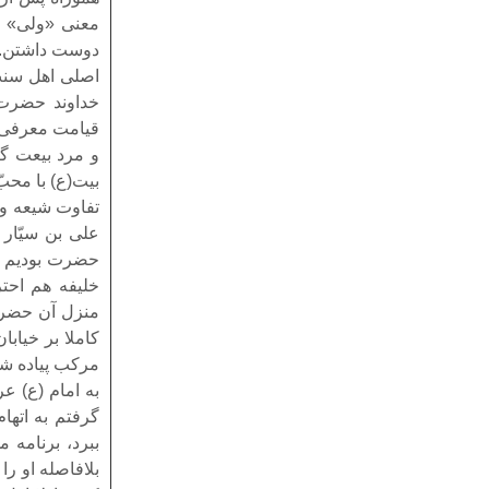
معنی «ولی» در
دوست داشتن. ام
اصلی اهل سنت 
و مرد بیعت گر
بیت(ع) با محبّ 
تفاوت‏ شیعه و 
على بن سیّار
حضرت بودیم در
خلیفه هم احتر
منزل آن حضرت 
کاملا بر خیاب
مرکب پیاده شد
به امام (ع) ع
گرفتم به اتها
ببرد، برنامه 