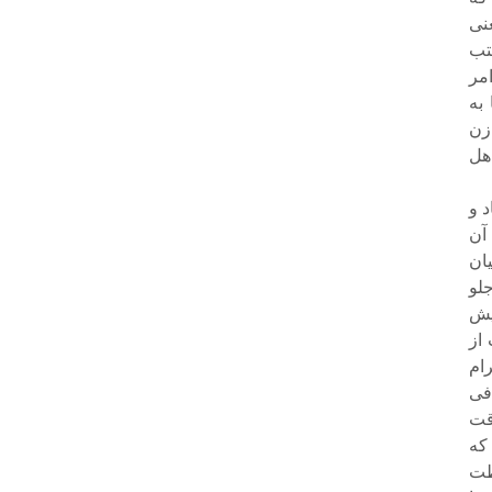
نی
کتب
مر
ا به
ز زن
هل
د و
آن
ان
لو
یش
 از
ام
فى
قت
که
اطت