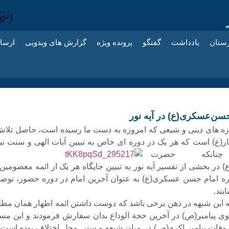
زستان
یادداشت
گفتگو
پرونده ویژه
گزارش های ویدویی
ارسا
حسن‌عسکری(ع) در آیه نور
زه های دینی و شیعی که امروزه به دست ما رسیده است، حاصل تلاش
هار(ع) است که هر یک در دوره ای خاص به تبیین آیات الهی و سنت نب
نانکه
حضرت
) در بخشی از تفسیر آیه نور به تبیین جایگاه هر یک از ائمه معصومین
اره امام حسن عسکری(ع) به عنوان آخرین امام در دوره حضور، توص
یند.
این شبهه در ذهن برخی باشد که دوست داشتن ائمه اطهار همان مطل
 پیامبر(ص) در آخرین حجة الوداع بدان سفارش فرمودند و این مسئ
وفات پیامبر اکرم(ص) در میان شیعه و سنی محل اختلاف بوده است 