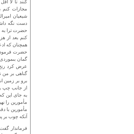
کنند تا لا اق
مجازات کنم ب
شیعیان امیرال
دست نگه داشت
حضرت ترا به ع
کنم بعد از هز
همچنان که ادع
حضرت فرمودند،
گمان بى‏موردى 
گناهى بر من ن
برو بر زمین ا
از جانب چپ و 
به جاى این که
مأمورین را نه
مأمورین با دق
آنکه چوب بر پش
فرماندار گفت، 