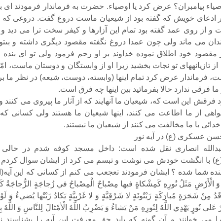
صیاء پیامبران؟ عرض کرد یا اوصیاء. حضرت به فرماندار فرمودند اى بن
ر ادعاى خویش که گفته بود از شیعیان ماست دروغ گفت. دروغى که ا
ان می ماند ولى چون عمدا دروغ نگفته مقصود دیگرى داشته و بى‏تو
ر مقصود خود اطلاق نموده خداوند بر او رحم فرمود ولى تو اى بنده خ
 از تازیانه‏هاى تو نجات بخشید زیرا او از وابستگان و دوستان ماست، امّا
ت، فرماندار عرض کرد تمام اینها (وابسته، دوست، شیعه) در نظر ما بر
ا فرقى ندارد حالا بفرمائید بین اینها چه فرق است.
 فرقش این است که، شیعیان ما آنهایند که از آثار ما پیروى می کنند و
نواهى از ما اطاعت می کنند، اینها شیعیان ما هستند ولى کسانى که 
دائى با ما مخالفت می کنند از شیعیان ما نیستند.
سن عسکری (ع) در آیه نور
بدالله انصاری نقل شده است: داخل مسجد کوفه شدم در حالی 
(ع) با انگشت خودش می نوشت و تبسم می کرد از ایشان سوال کردم 
ه شما شده ؟ ایشان فرمودند تعجعب می کنم از کسانی که این آیه(اللَّ
َ الْأَرْضِ مَثَلُ نُورِهِ كَمِشْكاةٍ فيها مِصْباحٌ الْمِصْباحُ في‏ زُجاجَةٍ الزُّجاجَةُ كَأَن
َدُ مِنْ شَجَرَةٍ مُبارَكَةٍ زَيْتُونَةٍ لا شَرْقِيَّةٍ وَ لا غَرْبِيَّةٍ يَكادُ زَيْتُها يُضي‏ءُ وَ لَوْ 
عَلى‏ نُورٍ يَهْدِي اللَّهُ لِنُورِهِ مَنْ يَشاءُ وَ يَضْرِبُ اللَّهُ الْأَمْثالَ لِلنَّاسِ وَ اللَّهُ بِك
ٌ”) را می خوانند و آن گونه که باید حق معرفت این آیه را بشناسند ن