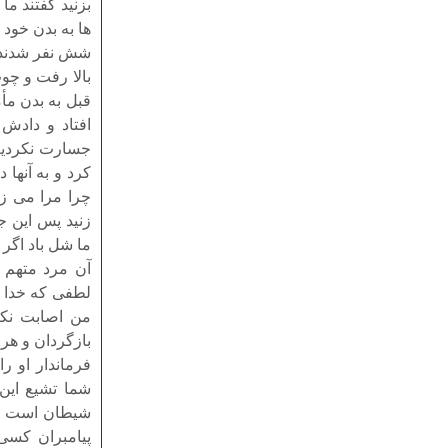
بزنید گفتند م
ها به بدن خود 
شش نفر شدند و 
بالا رفت و چوب
قبل به بدن مأ
افتاد و دادش 
جسارت نکردیم)
کرد و به آنها د
چرا مرا می زن
زنید پس این 
ما شل باد اگر 
آن مرد متهم ب
لطفى که خدا ن
من اصابت نکر
بازگردان و هر
فرماندار او ر
شما تشیع این 
شیطان است و د
پیامبران کسى