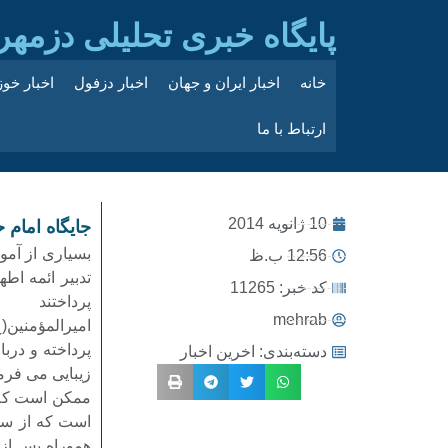
پایگاه خبری تحلیلی دزمهر
خانه
اخبار ایران و جهان
اخبار دزفول
اخبار خو
ارتباط با ما
10 ژانویه 2014
جایگاه امام 
بسیاری از آمو
12:56 ب.ظ
تدبیر ائمه اط
کد خبر: 11265
پرداختند چ
mehrab
امیرالمؤمنین(ع
پرداخته و درب
دسته‌بندی:
اخرین اخبار
زیبایی می فرما
ممکن است که 
است که از سوی
هموراه پس از 