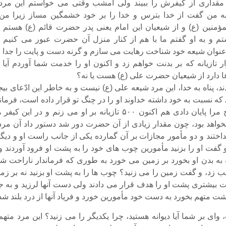
ل مقدارى از کیفرش را ببیند ولى امشب وقتى می خواستم این مرد 
ه من گفت از خدا بترس و خدا را بر خود خشمگین مساز زیرا من 
مؤمنین (ع) و از شیعیان این امام یعنى پدر حضرت قائم (ع) هستم 
م و به او گفتم ما با هم از کنار منزل آن حضرت عبور می کنیم ا
نوان شیعه خود شناخت رهایت می سازم و گرنه دست و پایت را جدا 
ار تازیانه که بر بدنت خواهم زد و اکنون او را خدمت شما آوردم آیا 
ا دارد از شیعیان حضرت على (ع) هست یا نه؟
 پناه به خدا، این مرد شیعه على (ع) نیست و به خاطر این ادّعاى بیج
که نسبت به خود داشته خداوند او را در چنگ تو قرار داده است، فرمان
عرض کرد رنج مرا پایان دادى هم اکنون ۵۰۰ تازیانه بر او می زنم و در این کی
خواهد بود، چون مقدار زیادى از آن حضرت دور شد دستور داد آن مرد 
نداختند و دو مأمور مجازات بر آن گمارده یکى از جانب راست او و دیگ
گفت او را بزنید مأمورین چوب هاى خود را به پشت او فرود آوردند و
 به بدن او بخورد بر زمین می خورد به طورى که فرماندار ناراحت شد
یب زد، و گفت زمین را می زنید؟ چوب ها را به پشت او بزنید نه بر زم
ت بیشترى پشت او را هدف قرار می دادند ولى دست آنها لرزید و به ج
ت متهم بخورد به دست خود مأمورین خورد و فریاد آنها از درد بلند شد
واى بر شما آیا دیوانه هستید، چرا یکدیگر را می زنید؟ این مرد متهم