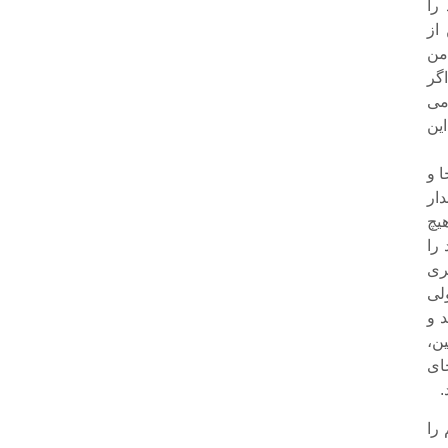
را
از
من
گر
می
این
ا و
دار
فر هیچ
را
رى
لى
 و
ین،
اى
.
 را