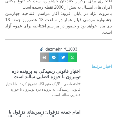
افتخاری برای برگزار کنندگان جشنواره است که تنوع مکانی
اکران های امسال به بیش از 2000 نقطه رسیده است.
بامروت نژاد در پایان افزود: آغاز مراسم افتتاحیه چهارمین
جشنواره مردمی فیلم عمار در ساعت 18 عصرروز جمعه 13
دی ماه خواهد بود و حضور در مراسم افتتاحیه برای عموم آزاد
است.
dezmehr.ir/11003
اخبار مرتبط
اختیار قانونی رسیدگی به پرونده دره
توبیرون با حوزه قضایی سالند است
#اختصاصی 🔻یک منبع آگاه تشریح کرد؛ ♨️اختیار
قانونی رسیدگی به پرونده دره توبیرون با حوزه
قضایی سالند است
امام جمعه دزفول: زمین‌های دزفول با