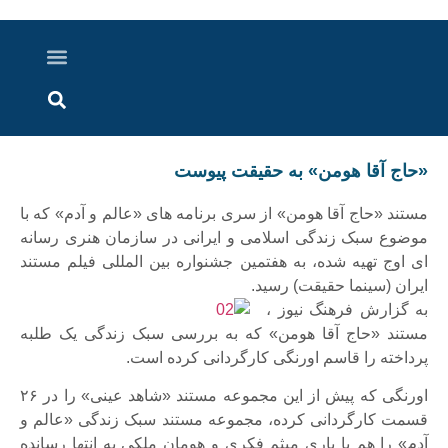
درباره ما
ارسال خبر
ارتباط با ما
پرونده ویژه
اخبار ایران و جهان
اخبار دزفول
گزارش های ویدویی
اخبار خوزستان
«حاج آقا هومن» به حقیقت پیوست
مستند «حاج آقا هومن» از سری برنامه های «عالم و آدم» که با
موضوع سبک زندگی اسلامی و ایرانی در سازمان هنری رسانه
ای اوج تهیه شده، به هفتمین جشنواره بین المللی فیلم مستند
ایران (سینما حقیقت) رسید.
به گزارش فرهنگ نیوز ،
مستند «حاج آقا هومن» که به بررسی سبک زندگی یک طلبه
پرداخته را قاسم اورنگی کارگردانی کرده است.
اورنگی که پیش از این مجموعه مستند «شاهد عینی» را در ۲۶
قسمت کارگردانی کرده، مجموعه مستند سبک زندگی «عالم و
آدم» را هم با یاری میثم فکری و هومان ملکی به انتها رسانده