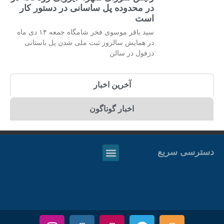
در محدوده پل ساسانی در دستور کار
است
سید باقر موسوی فخر شامگاه جمعه ۱۴ دی ماه
در همایش سالروز ثبت ملی شدن پل باستانی
دزفول در سالن
آخرین اخبار
اخبار گوناگون
دسترسی سریع