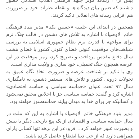
بیش از۴۰ رسانه موثر جبهه فرهنگی انقلاب اسلامی حضور
داشتند که ضمن بیان دیدگاه ها و نقطه نظرات خود بر ضرورت
هم افزایی رسانه های انقلابی تاکید کردند.
همچنین در ابتدای این جلسه «حسین یکتا» مدیر بنیاد فرهنگی
خاتم الاوصیاء با اشاره به تلاش های دشمن در قالب جنگ نرم
برای مواجهه با قدرت نرم نظام جمهوری اسلامی به بررسی
شباهت‌های موقعیت کنونی فضای کنونی کشور با فضای هشت
سال دفاع مقدس پرداخت و تصریح کرد، رمز موفقیت در این
عرصه همچون جنگ تحمیلی، خود سازی و ولایت مداری است.
وی با تاکید بر شناخت عرصه و ضرورت اتخاذ نگاه عمیق به
تحولات درونی کشور و تلاش های مستمر دشمن، به نامگذاری
سال ۹۲ تحت عنوان «حماسه سیاسی و حماسه اقتصادی»
اشاره کرد و گفت: حماسه سیاسی جز با اخلاص محقق نمی‌شود
و کسانیکه جز برای خدا به میدان بیایند حماسه‌سوز خواهند بود.
مدیر بنیاد فرهنگی خاتم الاوصیاء با اشاره به این که ملت در
سال حماسه سیاسی و اقتصادی از یک پیچ تاریخی دیگر با بینش
و بصیرت عبور خواهد کرد ، افزود:در این برهه تنها کسانی یارای
همراهی دارند که از حب دنیا انقطاع حاصل کرده باشند.