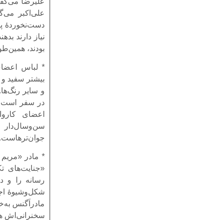
علیرضا می‌گفت
علی‌اکبر می‌
دست‌نخوردۀ پیت
نیاز دارند بد
بودند، همین‌طو
* لباس اعضای 
بیشتر سفید و 
و سایر رنگ‌ها
در سفر است، ی
اعضای کاروا
سن‌وسال‌دار
جوان‌ترهاست. ا
* مادر «مریم
«جنایت‌های تک
رسانه را و د
شکل‌وشیوۀ اجر
مادراَگنس به‌خ
سخنرانی‌اش ه