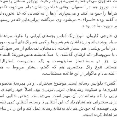
 که چون می‌خواهند به سوریه بروند، رعایت این‌جور مسائل را می‌کنن
گفت دیروز هم در اصفهان، وقتی غذاخوردنشان تمام می‌شود، تکه‌ه
زاها را جمع می‌کنند و می‌سپارند آن‌ها را به کسانی که غذا نخورده‌اند
هند. گفته بودند «اسراف» می‌شود. وی می‌گفت ایرانی‌هایی که در رستو
ر مبهوت مانده بودند.
خارجی کاروان، تنوع رنگ لباس بچه‌های ایرانی را ندارد. مردهاش
سیاه پوشیده‌اند و زن‌هاشان هم همین‌ها و کمی هم رنگ‌های آبی و صور
. در لباس‌پوشیدن هم بسیار شلخته دیدمشان. نمی‌دانم از سرِ سهل‌گی
ا سن‌وسالی که ازشان گذشته، یا اصلاً همیشه همین‌طورند؛ البته ه
ن، جز دو مستندساز سفیدپوست و یک سیاه‌پوست استرالیای
 هستند. تنوع رنگ مختصری هم که گفتم، بیشتر مربوط به هم
لبته مادام ماگوایر از این قاعده مستثناست.
 اَگنس» دلواپس رسانه است. موضوع سخنرانی او در مدرسۀ معصومی
فیری‌ها و سکوت رسانه‌های غربی‌ـ‌عربی» بود. اصلاً خود راهبه‌ای 
نیایی را که رسانه در آن مهم است می‌شناسد، شخص جالبی اس
ای سخنرانی هم نشان داد که این آشنایی با رسانه، آشناییِ کمی نیس
وبی فهمیده که خودش هم باید به‌مثابۀ رسانه عمل کند و این را در ساخ
م لحاظ کرده است.