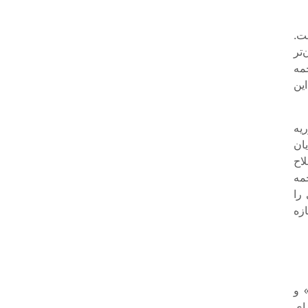
ت.
تر
مه
این
یه
ان
اح
مه
را
زه
 و
ای