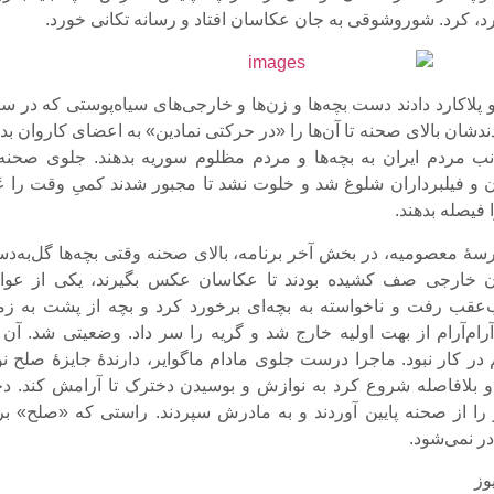
، کرد. شوروشوقی به جان عکاسان افتاد و رسانه تکانی خورد.
 پلاکارد دادند دست بچه‌ها و زن‌ها و خارجی‌های سیاه‌پوستی که در س
ندشان بالای صحنه تا آن‌ها را «در حرکتی نمادین» به اعضای کاروان بد
انب مردم ایران به بچه‌ها و مردم مظلوم سوریه بدهند. جلوی صحنه 
 فیلبرداران شلوغ شد و خلوت نشد تا مجبور شدند کمیِ وقت را عَ
 فیصله بدهند.
رسۀ معصومیه، در بخش آخر برنامه، بالای صحنه وقتی بچه‌ها گل‌به‌د
ن خارجی صف کشیده بودند تا عکاسان عکس بگیرند، یکی از عوا
عقب رفت و ناخواسته به بچه‌ای برخورد کرد و بچه از پشت به زم
آرام‌آرام از بهت اولیه خارج شد و گریه را سر داد. وضعیتی شد. آن ب
در کار نبود. ماجرا درست جلوی مادام ماگوایر، دارندۀ جایزۀ صلح نو
 او بلافاصله شروع کرد به نوازش و بوسیدن دخترک تا آرامش کند. دخ
و را از صحنه پایین آوردند و به مادرش سپردند. راستی که «صلح» بر
ر نمی‌شود.
وز