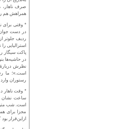
صرف ناهار، ما
همراهش هم را
* وقتی برای نا
در دست جوان ا
ردیف جلوتر از 
استرالیایی را 
پاکت سیگار را 
در حاشیه‌ها بن
نظرش دربارۀ 
است.»؛ ما رفت
رستوران وارد 
* وقت ناهار د
ساعت نشان داد
است. شب متوج
مجزا برای همین
ازاین‌قرار بو