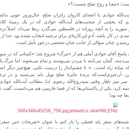
است: «معنا و روح صلح چیست؟»
یت‌الله جوادی با اعضای کاروان زائران صلح، حال‌وروز خوبی نداش
یم که بخشی از صحبت‌های آیت‌الله جوادی که در یک زمینۀ کلان‌
سوریه را به آنچه روزانه در فلسطین می‌گذرد ربط می‌داد، اصلاً ترج
عمدی در کار باشد، آدمِ این‌کاره‌ای برای ترجمه انتخاب نشده بود. جدا از 
سیدنِ چنان سؤالی از جانب چنان شخصی درخور تأمل است.
پاسخ آقای جوادی آملی هم از «مرگ» شروع شد: «کسانی که در سور
‌دمند، گمان می‌کنند با مردن می‌پوسند و تمام می‌شوند. اما مرگ پای
ه میانۀ راه است…» تا چشم‌انداز را درست نکنی، هیچ‌چیز دیگر اصل
ن، آن‌چیزی‌است‌که برندۀ جایزۀ صلح نوبل باید می‌شنید و در ترج
ر سر میز ناهار وقتی سیدروح‌الله رضوی لبّ مطالب آیت‌الله جوادی 
مه کرد، یکی از پاکستانی‌ها که از قضا فارسی هم می‌دانست، گفت تا
ا چه بود!
یه‌های سفر باید فصلی را باز کنم با عنوان «تفریحات حین سفر»
ا کامل کنم. دیروز در مسیر رفتن از مؤسسۀ اسراء به سمت رستوران بر