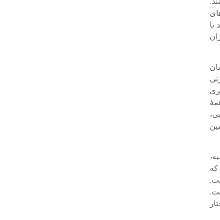
د.
ای
 یا
ران
ان
تی
ری
مۀ
ی،
ین
ه،
که
ت.
ت.
تار