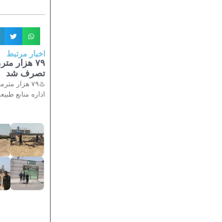
اخبار مرتبط
۷۹ هزار م
تصرف شد
♨️۷۹ هزار 
اداره منابع طبیع