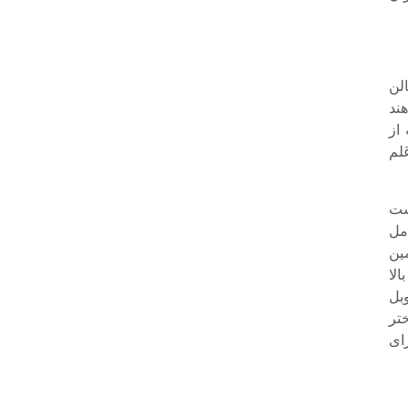
الن
هند
از
لم
ست
مل
ین
الا
بل
تر
ای