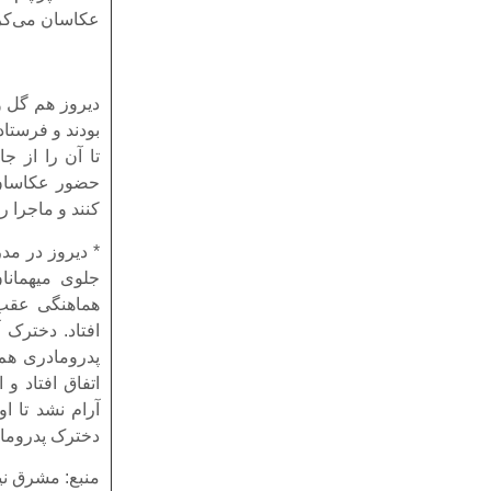
عکاسان می‌کرد
دیروز هم گل و
بودند و فرستاد
تا آن را از ج
حضور عکاسان و
کنند و ماجرا را
* دیروز در مد
جلوی میهمانا
هماهنگی عقب‌
افتاد. دخترک 
پدرومادری هم 
اتفاق افتاد و
آرام نشد تا ا
دخترک پدروماد
منبع: مشرق ني