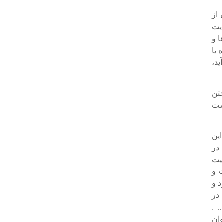
 از
یت
ا و
 یا
ید،
تن
ست
ین
 در
یت
 و
د و
در
 .
وان