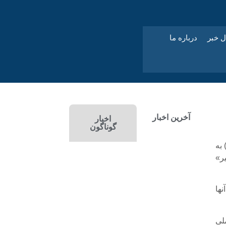
ل خبر
درباره ما
آخرین اخبار
اخبار
گوناگون
 به
ر»
ها
 جوادی آملی