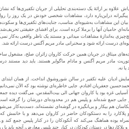
اش علاوه بر ارائۀ یک دسته‌بندی تحلیلی از جریان تکفیری‌ها که نشان
 پیگیرانه در‌این‌باره دارد، مشاهدات شخصی خودش در یک روز را روا
ل بیان این مشاهدات به‌شیوه‌ای مناسب، جنایت‌های تکفیری‌ها و سکوت‌ه
ه‌ایِ حامیان آنها را برملا کرده است. برای افشای حقیقتی تحریف‌شده
‌چیزی به‌اندازۀ مشاهدات میدانی و مستند یک ناظر واقعی به‌کار نمی‌آ
شیوه‌ای درست ارائه شود و سخنرانی مادر مریم اَگنس درست ارائه شد.
بچه‌های میثاق در جریان همین حرکت کاروان زائران صلح، مشغول ساخ
ریت مادر مریم اَگنس و مادام ماگوایر هستند. باید دید مستند در
ا نه.
یش ادیان علیه تکفیر در سالن شوروشوق انداخت. از همان ابتدای ا
حمدحسین جعفریان افتادم. جایی خاطره‌ای نوشته بود که الآن نمی‌دانم
آسیایی غزه بود یا کاروان جهانی الی بیت‌المقدس. می‌گفت دیده جمع
جایی جمع شده‌اند و پلیس هم در محدوده‌ای دورشان را گرفته است
اسان هم بیکار و بی‌انگیزه در گوشه‌ای نشسته‌اند. دست‌به‌کار می‌شو
لاکارد را به دستکودکان حاضر در کاروان می‌دهد و با خانمش که 
همراه بوده هماهنگ می‌کند که آنکودکان را در کنار پلیس جمع کند و…
و پلاکاردها در دستان کودکان در کنار چند پلیس معارض، آنچه باید با ر