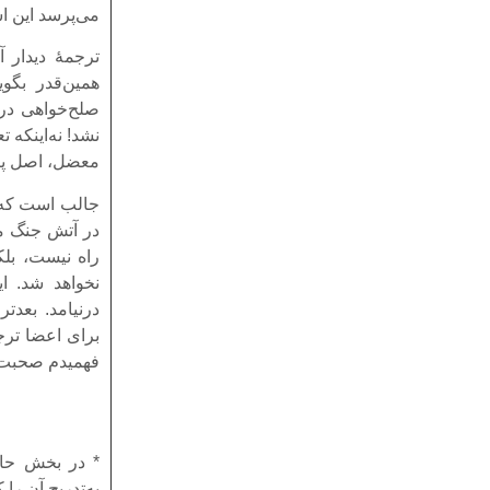
می‌پرسد این 
ترجمۀ دیدار آ
همین‌قدر بگو
صلح‌خواهی در 
نشد! نه‌اینکه ت
معضل، اصل پر
جالب است که 
در آتش جنگ می
راه نیست، بلک
نخواهد شد. ای
درنیامد. بعدت
برای اعضا ترج
فهمیدم صحبت‌ه
* در بخش حاش
به‌تدریج آن ر