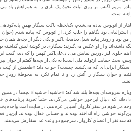
در مریم اَگنس بر روی تبلت نحوۀ یک بازی را به همراهش یاد می‌دا
هبه است.
هار از اتوبوس پیاده می‌شدم، یک‌لحظه پاکت سیگار بهمنِ پایه‌کوتاهی
سترالیایی بود نگاهم را جلب کرد. از اتوبوس که پیاده شدم (جوان چ
من بود و زودتر پیاده شد)، دیدمعلی‌اکبر و یکی دیگر از بچه‌ها همان ج
نگه داشته‌اند و از او عکس می‌گیرند؛ سیگاری در گوشۀ لبش گذاشته بو
هم جلوی لنز دوربین نمایش می‌داد.علی‌اکبر کهمن را که دید، گفت این
ویس، بحث حمایت ازتولید ملی است! به یکی از بچه‌ها گفتم از جوان بپ
سیگار ایرانی‌ای که می‌کشید چیست؟ جواب داد: «طعمش از کِنت به
یم و جوان سیگار را آتش زد و تا تمام نکرد به محوطۀ روبازِ حی
نشد.
وباره سروصدای بچه‌ها بلند شد که: «حاشیه! حاشیه!» بچه‌ها در همین 
ه‌اند که دنبال این‌جور حواشی می‌گردند. حتماً تجربۀ برنامه‌های قب
ه می‌شوم در سفر کاروان آسیایی غزه هم، در سایت امت واحده بخ
‌گونه حواشی راه انداخته بوده‌اند و حسابی فعال بوده‌اند. این‌بار ق
د که سه نفر از اعضای کاروان، سرجمع دو وعده غدا سفارش می‌دهند.