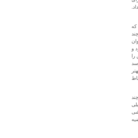
د.
 که
ند
وان
د و
 را
رسد
تر
اط
چند
لی
شی
ضیه