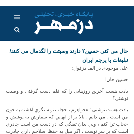
درباره ما
ارسال خبر
ارتباط با ما
پرونده ویژه
اخبار ایران و جهان
اخبار دزفول
گزارش های ویدویی
اخبار خوزستان
حال می کنی حسین؟ دارند وصیتت را لگدمال می کنند/
تبلیغات با پرچم ایران
علی موجودی در الف دزفول:
حسین جان!
یادت هست آخرین روزهایی را که قلم دست گرفتی و وصیت
نوشتی؟
یادت هست نوشتی :
«
خواهرم ، حجاب تو سنگري آغشته به خون
من است ، مي دانم ، بالا تر از آنهايي كه سفارش به پوشش و
حجاب ترا كنم ، ولي بدان تفنگي كه در دست من است چادري
است كه بر سر توست ، اگر ميل به حفظ سلاحم داري چادرت