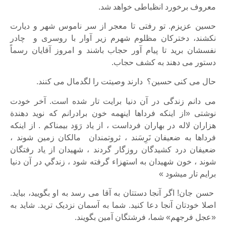
معروف برخورد انظباطی خواهد شد.
حسین عزیزم. تو رفتی تا معجر از سر ناموس شهر و دیارت
نکشند، دخترکان مظلوم شهرم زیر آوار با روسری و چادر
نفسشان برید تا پیام آور حجاب باشند و امروز آقایان رسماً
دستور می دهند به کشف حجاب.
حال می کنی حسین؟ دارند وصیتت را لگدمال می کنند.
می دانم زندگی در آن دنیا برایت تار شده است. آخر خودت
نوشتی
«
از اينكه فرداها اينهمه خون برادرانم كه نويد دهندة
هزاران لاله در بهاران فرداست ، از ياد رَوَد بيمناكم . از اينكه
فرداها به ضعيفان نَرِسَند ، ثروتمندان مالكان زمين شوند ،
ضعيفان درد كشيدگان روزگار گردند ، شهيدان از ياد رفتگان
شوند ، خون شهيدان به استهزاء گرفته شود ، زندگي در آن دنيا
برايم تار ميشود
»
حسن جان! اگر آنجا دستتان به آقا می رسد به او بگویید، بیاید.
اصلا خودتان آنجا دعا کنید. شما به آسمان نزدیک ترید. شاید به
«عجل فرجهم» شما، فرشتگان آمین بگویند.