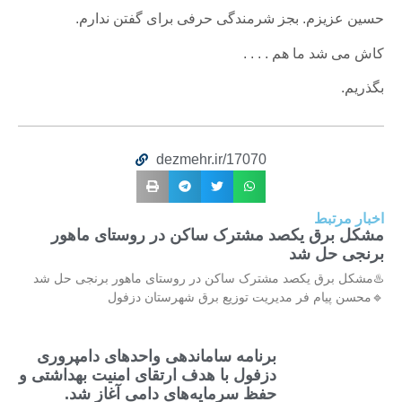
حسین عزیزم. بجز شرمندگی حرفی برای گفتن ندارم.
کاش می شد ما هم . . . .
بگذریم.
dezmehr.ir/17070
اخبار مرتبط
مشکل برق یکصد مشترک ساکن در روستای ماهور
برنجی حل شد
♨️مشکل برق یکصد مشترک ساکن در روستای ماهور برنجی حل شد
🔹محسن پیام فر مدیریت توزیع برق شهرستان دزفول
برنامه ساماندهی واحدهای دامپروری
دزفول با هدف ارتقای امنیت بهداشتی و
حفظ سرمایه‌های دامی آغاز شد.