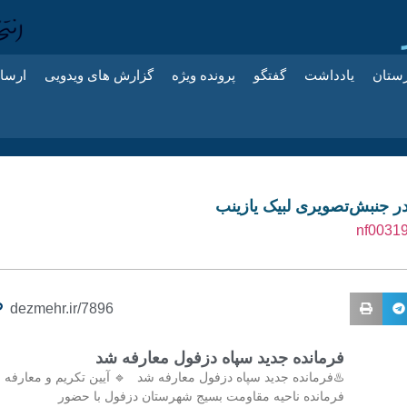
زستان
یادداشت
گفتگو
پرونده ویژه
گزارش های ویدویی
ارسا
ر جنبش‌تصویری لبیک یازینب
dezmehr.ir/7896
فرمانده جدید سپاه دزفول معارفه شد
♨️فرمانده جدید سپاه دزفول معارفه شد 🔹 آیین تکریم و معارفه
فرمانده ناحیه مقاومت بسیج شهرستان دزفول با حضور