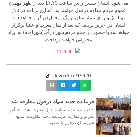
می شود. ایشان سپس راس ساعت 17:30 بعد از ظهر مهمان
عموم مردم مقاوم دزفول خواهند بود که این برنامه در تالار
مهتاب(روبروی بیمارستان بزرگ دزفول) برگزار خواهد شد.
ایشان در آخرین برنامه که بعد از نماز مغرب و عشا برگزار
خواهد شد با حضور در جمع مردم شهر دزآب(شهرامام) به ایراد
سخنرانی خواهند پرداخت.
dezmehr.ir/15420
اخبار مرتبط
فرمانده جدید سپاه دزفول معارفه شد
♨️فرمانده جدید سپاه دزفول معارفه شد 🔹 آیین
تکریم و معارفه فرمانده ناحیه مقاومت بسیج
شهرستان دزفول با حضور