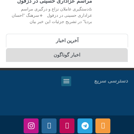
مراسم عزاداری حسینی در دزفول
♨️دستگیری عاملان نزاع و درگیری مراسم
عزاداری حسینی در دزفول 🔹سرهنگ “احسان
بردیا” در تشریح جزئیات این خبر بیان
آخرین اخبار
اخبار گوناگون
دسترسی سریع