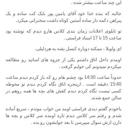
این چند ساعت بیشتر شده .
جالبه که بنده خدا خود آقای یامین پور بایک کت ساده و یک
پیراهن دکمه دار ساده آستین کوتاه داشت سخنرانی میکرد.
تو تابلوی اعلانات زمان بندی کلاس هارو دیدم که نوشته بود
ساعت 15 تا 17 استاد فراستی .
ای واویلا ، ممکنه دوباره کنسل بشه به هردلیلی.
اومدم داخل اتاق داشتم یکی از جزوه های اساتید رو مطالعه
میکردم نمیدونم کی خوابم گرفت .
حدوداً ساعت 14:30 بود چشم هام رو که باز کردم دیدم ساعت
15:40 دقیقه است . ازپنجره اتاق نگاه کردم دیدم تو محوطه
کسی نیست نگاه کردم دیدم کفش های بچه ها همه روهم در
سالن جمع شدند.
باخودم گفتم دیدی فراستی اومد من خواب موندم ، سریع آماده
شدم و رفتم سر کلاس دیدم تازه اومده سر کلاس و بچه ها
دارن ازش سوال میپرسن تا بعد جوابشون رو بده .