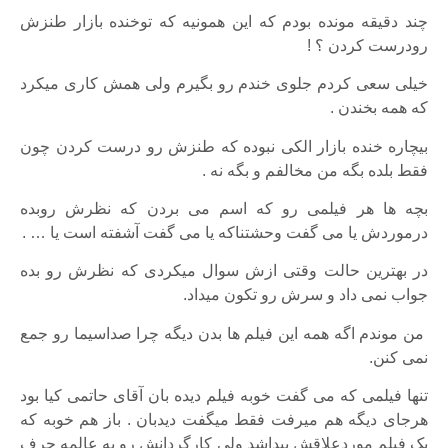
چند دقیقه مونده بودم که این همونیه که توخنده بازار طنزش
رودرست کردن ؟ !
خیلی سعی کردم جلوی خندم رو بگیرم ولی همش کاری میکرد
که همه بخندن .
بیچاره خنده بازار الکی نبوده که طنزش رو درست کردن چون
فقط بلده بگه من مخالفم و بگه نه .
بچه ها هر فیلمی رو که اسم می بردن که نظرش روبده
درموردش یا می گفت وحشتناکه یا می گفت آشفته است یا … .
در بهترین حالت وقتی ازش سوال میکردی که نظرش رو بده
جواب نمی داد و سرش رو تکون میداد.
من موندم اگه همه این فیلم ها بدن دیگه چرا صداسیما رو جمع
نمی کنن.
تنها فیلمی که می گفت خوبه فیلم دیده بان آقای حاتمی کیا بود
هرجای دیگه هم میرفت فقط میگفت دیدبان . باز هم خوبه که
یک فیلم موردعلاقش پیداشد ولی کارگردانش رو یه عالمه حرف