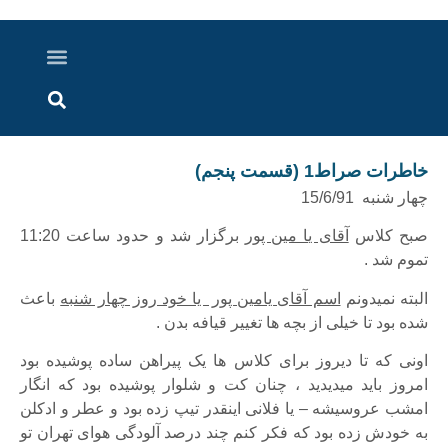
درباره ما
ارسال خبر
ارتباط با ما
پرونده ویژه
اخبار ایران و جهان
اخبار دزفول
گزارش های ویدویی
اخبار خوزستان
خاطرات صراط1 (قسمت پنجم)
چهار شنبه 15/6/91
صبح کلاس
آقای یا مین پور
برگزار شد و حدود ساعت 11:20
تموم شد .
البته نمیدونم
اسم آقای یامین پور یا خود روز چهار شنبه
باعث
شده بود تا خیلی از بچه ها تغییر قیافه بدن .
اونی که تا دیروز برای کلاس ها یک پیراهن ساده پوشیده بود
امروز باید میدیدید ، چنان کت و شلوار پوشیده بود که انگار
امشب عروسیشه – یا فلانی اینقدر تیپ زده بود و عطر و ادکلن
به خودش زده بود که فکر کنم چند درصد آلودگی هوای تهران تو