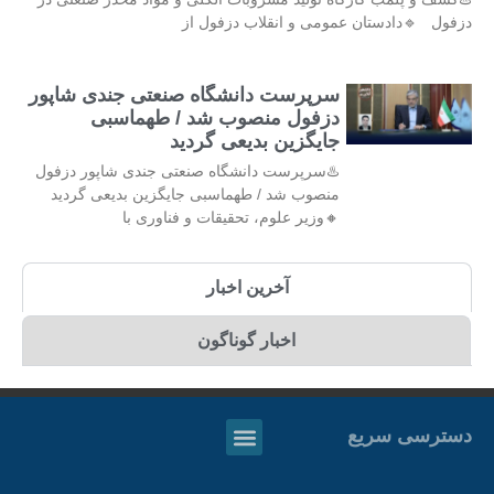
دزفول 🔹دادستان عمومی و انقلاب دزفول از
سرپرست دانشگاه صنعتی جندی شاپور
دزفول منصوب شد / طهماسبی
جایگزین بدیعی گردید
♨️سرپرست دانشگاه صنعتی جندی شاپور دزفول
منصوب شد / طهماسبی جایگزین بدیعی گردید
🔸وزیر علوم، تحقیقات و فناوری با
آخرین اخبار
اخبار گوناگون
دسترسی سریع