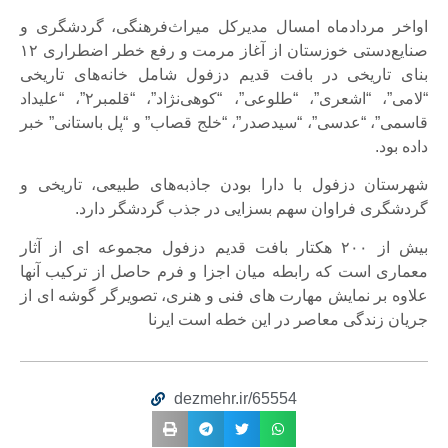
اواخر مردادماه امسال مدیرکل میراث‌فرهنگی، گردشگری و
صنایع‌دستی خوزستان از آغاز مرمت و رفع خطر اضطراری ۱۲
بنای تاریخی در بافت قدیم دزفول شامل خانه‌های تاریخی
“لامی”، “اشعری”، “طلوعی”، “کوهی‌نژاد”، “قلمبر۲”، “علیداد
قاسمی”، “عدسی”، “سیدصدر”، “خلج قصاب” و “پل باستانی” خبر
داده بود.
شهرستان دزفول با دارا بودن جاذبه‌های طبیعی، تاریخی و
گردشگری فراوان سهم بسزایی در جذب گردشگر دارد.
بیش از ۲۰۰ هکتار بافت قدیم دزفول مجموعه ای از آثار
معماری است که رابطه میان اجزا و فرم حاصل از ترکیب آنها
علاوه بر نمایش مهارت های فنی و هنری، تصویرگر گوشه ای از
جریان زندگی معاصر در این خطه است ایرنا
dezmehr.ir/65554