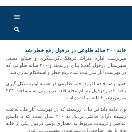
درباره ما
ارسال خبر
ارتباط با ما
پرونده ویژه
اخبار ایران و جهان
اخبار دزفول
گزارش های ویدویی
اخبار خوزستان
خانه ۲۰۰ ساله طلوعی در دزفول رفع خطر شد
سرپرست اداره میراث فرهنگی،گردشگری و صنایع دستی
شهرستان دزفول گفت: بنای ارزشمند و ۲۰۰ ساله طلوعی که
در فهرست آثار ملی ثبت شده رفع خطر و استحکام سازی شد.
حمید رضا خادم افزود: ️خانه طلوعی در هسته اولیه شکل گیری
بافت قدیم دزفول به نام محله قلعه در زمینی به مساحت ۳۲۴
مترمربع در ۲ طبقه بنا شده است.
وی ادامه داد: این بنای ارزشمند که در فهرست آثار ملی به ثبت
رسیده دارای قدمتی نزدیک به ۲۰۰ سال است که با داشتن
عناصر و تزیینات مربوط به معماری بومی دزفول یکی از خانه
های تاریخی شاخص این شهرستان محسوب می‌شود.