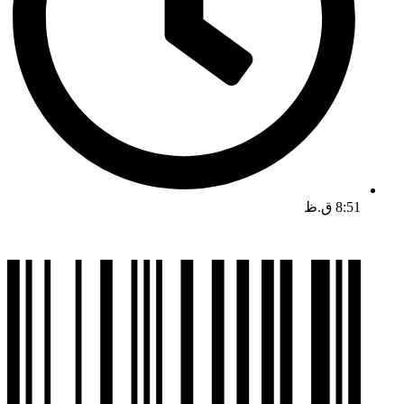
8:51 ق.ظ