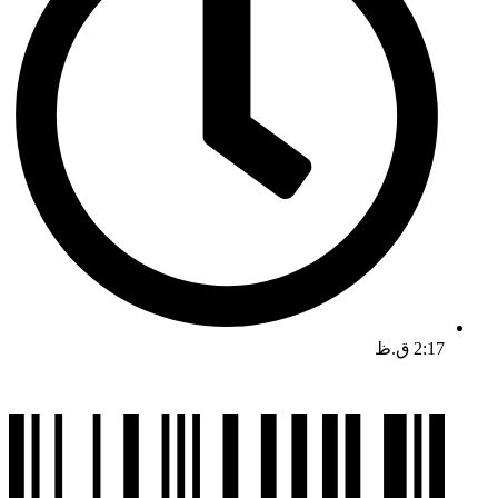
2:17 ق.ظ