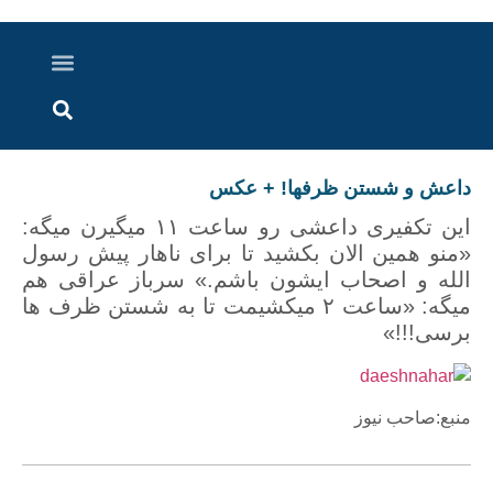
درباره ما
ارسال خبر
ارتباط با ما
پرونده ویژه
اخبار ایران و جهان
اخبار دزفول
گزارش های ویدویی
اخبار خوزستان
داعش و شستن ظرفها! + عکس
این تکفیری داعشی رو ساعت ۱۱ میگیرن میگه:
«منو همین الان بکشید تا برای ناهار پیش رسول
الله و اصحاب ایشون باشم.» سرباز عراقی هم
میگه: «ساعت ۲ میکشیمت تا به شستن ظرف ها
برسی!!!»
منبع:صاحب نیوز