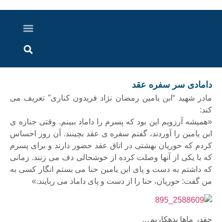
درباره ما
ارسال خبر
ارتباط با ما
پرونده ویژه
اخبار ایران و جهان
اخبار دزفول
گزارش های ویدویی
اخبار خوزستان
دامادی سر سفره عقد
مادر شهید “ابن یامین رمضان نژاد فریدون کناری” تعریف می
کند:
«همیشه آرزویم این بود که پسرم را داماد ببینم. وقتی جنازه ی
ابن یامین را آوردند، گفتم سفره ی عقد بچینند. آن روز احساس
کردم که حوریان بهشتی در اتاق عقد حضور دارند و برای پسرم
که با یکی از آنها وصلت کرده از خوشحالی دف می زنند. زمانی
که داشتم به دست و پای ابن یامین حنا می بستم انگار کسی به
من گفت: حوریان، حنا را از دست و پای داماد می ربایند.»
چقدر ماها بدهکاریم…