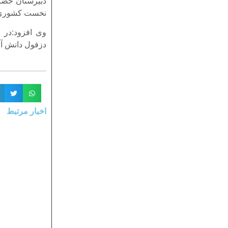
دبیرستان حضر
نخست کشوری 
وی افزود:در 
دزفول دانش آ
اخبار مرتبط