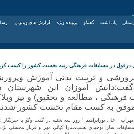
زستان
یادداشت
گفتگو
پرونده ویژه
گزارش های ویدویی
ارسا
 دزفول در مسابقات فرهنگی رتبه نخست کشور را کسب کرد
رورشی و تربیت بدنی آموزش وپرور
گفت:دانش آموزان این شهرستان د
فرهنگی ، مطالعه و تحقیق) و نیز وبلا
وفق به کسب مقام نخست کشور شدند
راب ˈ علی پورابراهیم ˈ روز سه شنبه در گفت وگو با خبرنگار ایر
 مسابقات سارا توحیدی نسب،سارا کیانی مهر و فرناز محسنی نژاد 