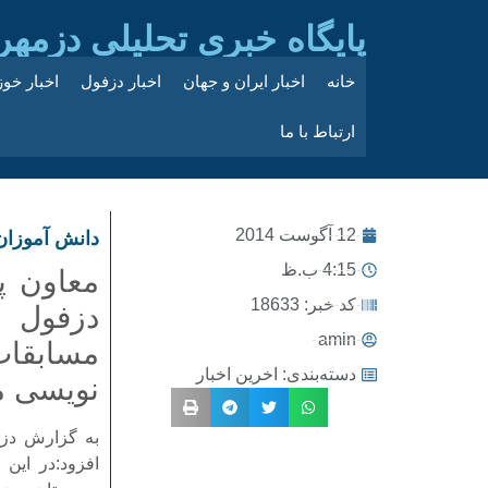
پایگاه خبری تحلیلی دزمهر
خانه
اخبار ایران و جهان
اخبار دزفول
اخبار خو
ارتباط با ما
12 آگوست 2014
دانش آموزان
4:15 ب.ظ
معاون پ
کد خبر: 18633
دزفول 
amin
مسابقات 
دسته‌بندی:
اخرین اخبار
نویسی م
به گزارش دزمه
افزود:در این