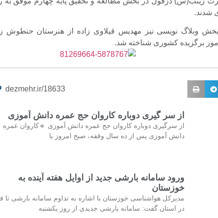
ت زینب(س) دزفول در بخش مطالعه و تحقیق پایه چهارم موفق به رت
شدند.
بخش وبلاگ نویسی نیز مهدیس قیلاوی زاده از هنرستان حنطوش زا
موز برگزیده کشوری شناخته شد.
dezmehr.ir/18633
از سر گیری دوباره کاروان حج عمره دانش آموزی
از سرگیری دوباره کاروان حج عمره دانش آموزی 🔹کاروان عمره
دانش آموزی پس از ده سال وقفه، صبح امروز با
ورود سامانه بارشی جدید از اوایل هفته آینده به
خوزستان
مدیرکل هواشناسی خوزستان با اشاره به تداوم سامانه بارشی تا فر
در استان گفت: سامانه بارشی جدیدی از روز یکشنبه