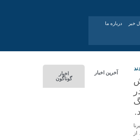
ل خبر
درباره ما
ند
آخرین اخبار
اخبار
ش
گوناگون
ر
گ
.
نا
از