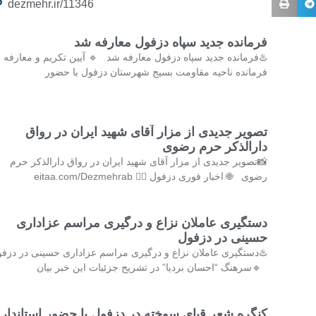
dezmehr.ir/11346
فرمانده جدید سپاه دزفول معارفه شد
♨️فرمانده جدید سپاه دزفول معارفه شد 🔹 آیین تکریم و معارفه
فرمانده ناحیه مقاومت بسیج شهرستان دزفول با حضور
تصویر جدیدی از مزار آقای شهید ایران در رواق
دارالذکر حرم رضوی
📸تصویر جدیدی از مزار آقای شهید ایران در رواق دارالذکر حرم
رضوی 🌐 اخبار فوری دزفول 👇🏻 eitaa.com/Dezmehrab
دستگیری عاملان نزاع و درگیری مراسم عزاداری
حسینی در دزفول
♨️دستگیری عاملان نزاع و درگیری مراسم عزاداری حسینی در دزف
🔹سرهنگ “احسان بردیا” در تشریح جزئیات این خبر بیان
کنگره شعر قبای سوخته در دزفول با حضور استاندار