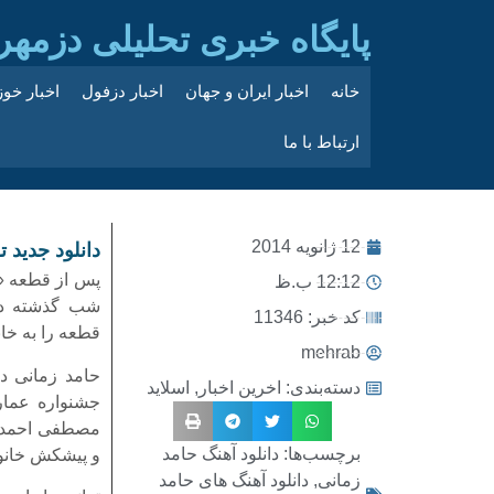
پایگاه خبری تحلیلی دزمهر
خانه
اخبار ایران و جهان
اخبار دزفول
اخبار خو
ارتباط با ما
12 ژانویه 2014
دانلود جدید 
پس از قطعه «گ
12:12 ب.ظ
شب گذشته در 
کد خبر: 11346
قطعه را به خا
mehrab
حامد زمانی د
دسته‌بندی:
اخرین اخبار
,
اسلاید
جشنواره عمار
مصطفی احمدی 
برچسب‌ها:
دانلود آهنگ حامد
و پیشکش خانو
زمانی
,
دانلود آهنگ های حامد