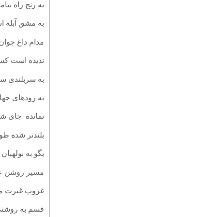
به رنج راه بیام
به مشق آبله اس
مدام داغ جوان 
ندیده است کس
به سربلندی سر
به رودهای جها
نمانده جای شک
بلندتر شده طوم
بگو به بولهبا
مسیر روشن ع
غروب غیرت ما 
قسم به روشنی