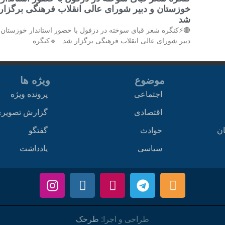
خوزستان و دبیر شورای عالی انقلاب فرهنگی برگزار
شد
⚡کنگره شعر قبای سوخته در دزفول با حضور استاندار خوزستان و
دبیر شورای عالی انقلاب فرهنگی برگزار شد 🔹کنگره
ویژه ها
موضوع
پرونده ویژه
اجتماعی
زارش تصویری
اقتصادی
گفتگو
حوادث
اخ
یادداشت
سیاسی
طرحک
طراحی و اجرا: