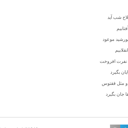
اح شب آید
تابیم
ورشید موعود
قلابیم
 نفرت افروخت
ان بگیرد
 او مثل ققتوس
ا جان بگیرد