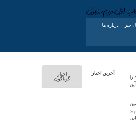
ل خبر
درباره ما
آخرین اخبار
اخبار
 را
گوناگون
ین
ین
ید
یی