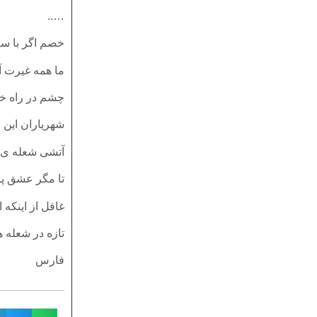
…..
خصم اگر با سل
ما همه غیرت آف
چشم در راه خ
شهریاران این ان
آتشی شعله ی
تا مگر عشق پای
غافل از اینکه
تازه در شعله ه
فارس